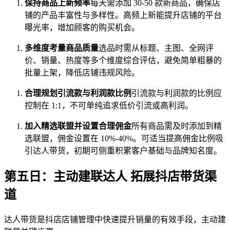
保持商品上新频率
每天需添加 30-50 款新商品，确保店
铺的产品丰富性与多样性。高频上新能提升店铺的平台
曝光率，增加顾客的购买机会。
多维度考量商品质量
选品时需从标题、主图、全网评
价、销量、热度等多个维度综合评估，避免简单粗暴的
批量上架，降低店铺违规风险。
合理规划引流款与利润款比例
引流款与利润款的比例应
控制在 1:1，不可单纯追求低价引流或高利润。
加入精选联盟并设置合理佣金
所有商品需及时添加到精
选联盟，佣金设置在 10%-40%。可适当提高佣金比例吸
引达人带货，初期可侧重积累客户基础与品牌知名度。
第五日：主动建联达人 拓展抖店带货渠
道
达人带货是抖店店铺管理中快速提升销量的有效手段，主动建