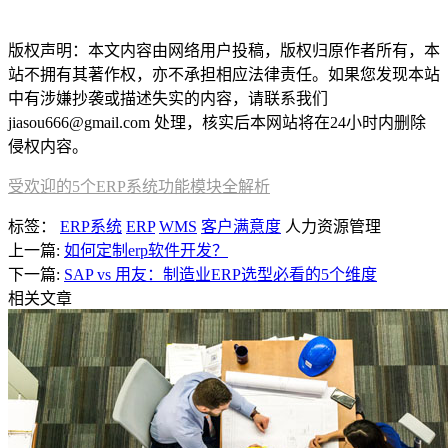
本文编辑：小双，来自Jiasou TideFlow AI SEO 创作
版权声明：本文内容由网络用户投稿，版权归原作者所有，本
站不拥有其著作权，亦不承担相应法律责任。如果您发现本站
中有涉嫌抄袭或描述失实的内容，请联系我们
jiasou666@gmail.com 处理，核实后本网站将在24小时内删除
侵权内容。
受欢迎的5个ERP系统功能模块全解析
标签：
ERP系统
ERP
WMS
客户满意度
人力资源管理
上一篇:
如何定制erp软件开发？
下一篇:
SAP vs 用友：制造业ERP选型必看的5个维度
相关文章