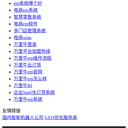
erp系统哪个好
电商erp系统
智慧零售系统
电商erp软件
多门店管理系统
电商wms
万里牛登录
万里平台加盟热线
万里牛erp操作流程
万里牛云订货
万里牛erp官网
万里牛erp怎么样
万里牛BI
企业SaaS化订货系统
万里牛erp系统
友情链接
国内智能机器人公司
GEO优化服务商
万里牛