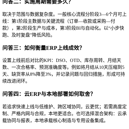
问答二：实施周期需要多久？
取决于范围与数据复杂度。一般核心流程分阶段3—6个月可上
线：第1阶段主数据与关键流程（订单—收款或采购—付
款），第2阶段生产与成本，第3阶段BI与自动化。以“小步快
跑、及时复盘”降低风险。
问答三：如何衡量ERP上线成效？
设置上线前后对比的KPI：DSO、OTD、库存周转、月结天
数、一次合格率、预测准确度等。例如将月结从10天压缩到5
天、缺货率从8%降至3%，并记录问题与回归措施，形成可持
续改进闭环。
问答四：云ERP与本地部署如何取舍？
若追求快速上线与低维护、跨区域协同，云更优；若需高度定
制、严格内网与合规，本地更适合。也可选择混合架构：云承
载协同与报表，本地承载核心制造与专用设备集成。