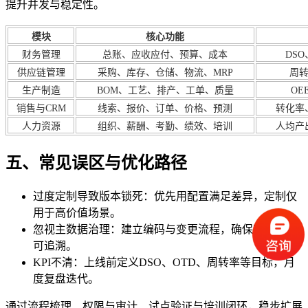
提升并发与稳定性。
模块
核心功能
财务管理
总账、应收应付、预算、成本
DS
供应链管理
采购、库存、仓储、物流、MRP
周转
生产制造
BOM、工艺、排产、工单、质量
OE
销售与CRM
线索、报价、订单、价格、预测
转化率
人力资源
组织、薪酬、考勤、绩效、培训
人均产
五、常见误区与优化路径
过度定制导致版本锁死：优先用配置满足差异，定制仅
用于高价值场景。
忽视主数据治理：建立编码与变更流程，确保唯一性与
可追溯。
KPI不清：上线前定义DSO、OTD、周转率等目标，月
度复盘迭代。
通过流程梳理、权限与审计、试点验证与培训闭环，稳步扩展