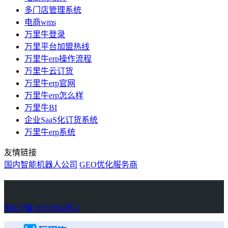
多门店管理系统
电商wms
万里牛登录
万里平台加盟热线
万里牛erp操作流程
万里牛云订货
万里牛erp官网
万里牛erp怎么样
万里牛BI
企业SaaS化订货系统
万里牛erp系统
友情链接
国内智能机器人公司
GEO优化服务商
万里牛
Learn English in Singapore
物流供应链资讯
生产管理资讯中心
协作机器人资讯
latest biotech and ELN news
Private AI Resource Center
浙ICP备11057864号-1