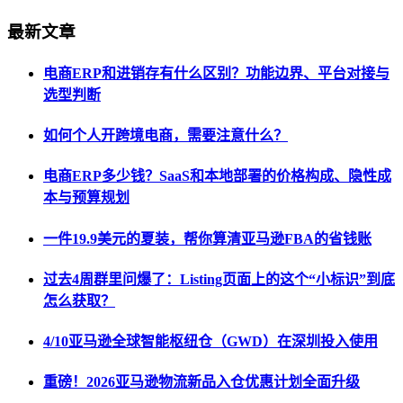
最新文章
电商ERP和进销存有什么区别？功能边界、平台对接与
选型判断
如何个人开跨境电商，需要注意什么？
电商ERP多少钱？SaaS和本地部署的价格构成、隐性成
本与预算规划
一件19.9美元的夏装，帮你算清亚马逊FBA的省钱账
过去4周群里问爆了：Listing页面上的这个“小标识”到底
怎么获取？
4/10亚马逊全球智能枢纽仓（GWD）在深圳投入使用
重磅！2026亚马逊物流新品入仓优惠计划全面升级