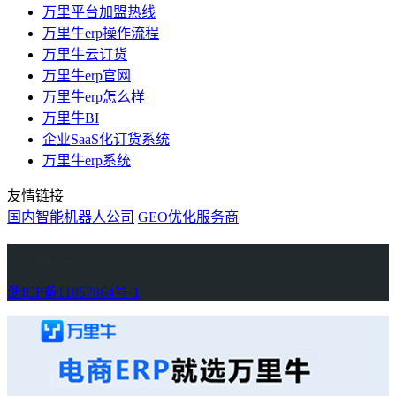
万里平台加盟热线
万里牛erp操作流程
万里牛云订货
万里牛erp官网
万里牛erp怎么样
万里牛BI
企业SaaS化订货系统
万里牛erp系统
友情链接
国内智能机器人公司
GEO优化服务商
万里牛
Learn English in Singapore
物流供应链资讯
生产管理资讯中心
协作机器人资讯
latest biotech and ELN news
Private AI Resource Center
浙ICP备11057864号-1