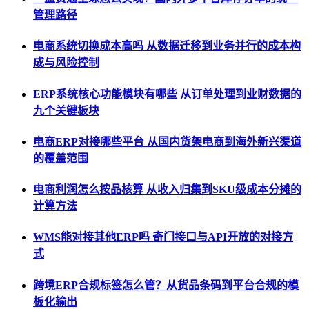
管理路径
电商系统切换成本高吗 从数据迁移到业务并行的成本构
成与风险控制
ERP系统核心功能模块有哪些 从订单处理到业财数据的
九个关键板块
电商ERP对接哪些平台 从国内货架电商到海外新兴渠道
的覆盖范围
电商利润怎么按品核算 从收入归集到SKU级成本分摊的
计算方法
WMS能对接其他ERP吗 奇门接口与API开放的对接方
式
跨境ERP合规标签怎么管？从货品条码到平台合规的模
板化输出