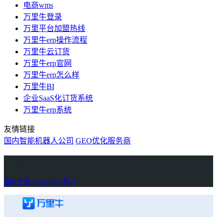
电商wms
万里牛登录
万里平台加盟热线
万里牛erp操作流程
万里牛云订货
万里牛erp官网
万里牛erp怎么样
万里牛BI
企业SaaS化订货系统
万里牛erp系统
友情链接
国内智能机器人公司
GEO优化服务商
万里牛
Learn English in Singapore
物流供应链资讯
生产管理资讯中心
协作机器人资讯
latest biotech and ELN news
Private AI Resource Center
浙ICP备11057864号-1