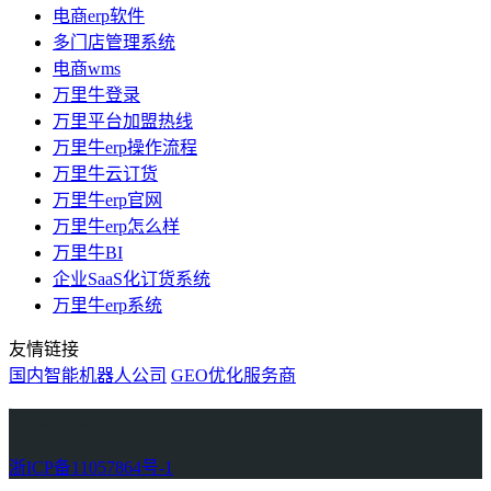
电商erp软件
多门店管理系统
电商wms
万里牛登录
万里平台加盟热线
万里牛erp操作流程
万里牛云订货
万里牛erp官网
万里牛erp怎么样
万里牛BI
企业SaaS化订货系统
万里牛erp系统
友情链接
国内智能机器人公司
GEO优化服务商
万里牛
Learn English in Singapore
物流供应链资讯
生产管理资讯中心
协作机器人资讯
latest biotech and ELN news
Private AI Resource Center
浙ICP备11057864号-1