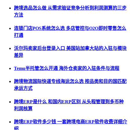
跨境选品怎么做 从需求验证竞争分析到利润测算的三步
方法
连锁门店POS系统怎么选 多店管控与O2O即时零售怎么
打通
沃尔玛卖家后台登录入口 美国站加拿大站的入驻与模块
差异
Temu半托管怎么开通 海外仓卖家的入驻条件与流程
跨境物流国际快递专线海运怎么选 按品类和目的国匹配
承运方式
跨境ERP是什么 和国内ERP区别 从头程管理到多币种
利润核算
跨境ERP软件多少钱 一套跨境电商ERP软件收费详细介
绍