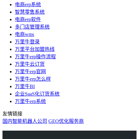
电商erp系统
智慧零售系统
电商erp软件
多门店管理系统
电商wms
万里牛登录
万里平台加盟热线
万里牛erp操作流程
万里牛云订货
万里牛erp官网
万里牛erp怎么样
万里牛BI
企业SaaS化订货系统
万里牛erp系统
友情链接
国内智能机器人公司
GEO优化服务商
万里牛
Learn English in Singapore
物流供应链资讯
生产管理资讯中心
协作机器人资讯
latest biotech and ELN news
Private AI Resource Center