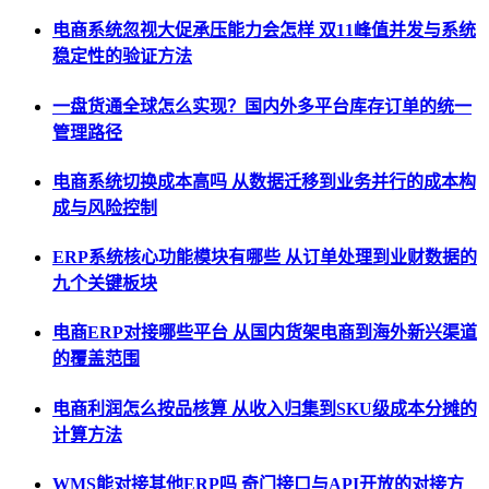
电商系统忽视大促承压能力会怎样 双11峰值并发与系统
稳定性的验证方法
一盘货通全球怎么实现？国内外多平台库存订单的统一
管理路径
电商系统切换成本高吗 从数据迁移到业务并行的成本构
成与风险控制
ERP系统核心功能模块有哪些 从订单处理到业财数据的
九个关键板块
电商ERP对接哪些平台 从国内货架电商到海外新兴渠道
的覆盖范围
电商利润怎么按品核算 从收入归集到SKU级成本分摊的
计算方法
WMS能对接其他ERP吗 奇门接口与API开放的对接方