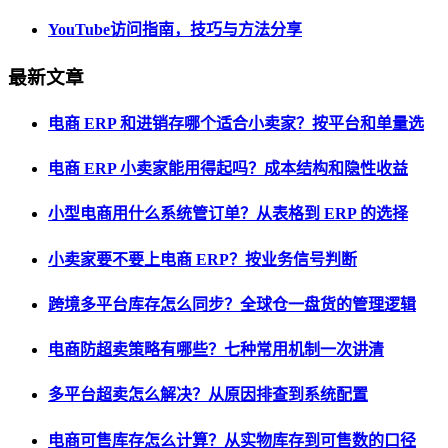
YouTube访问指南，技巧与方法分享
最新文章
电商 ERP 和进销存哪个适合小卖家？按平台和单量选
电商 ERP 小卖家能用得起吗？成本结构和隐性收益
小型电商用什么系统管订单？从表格到 ERP 的选择
小卖家要不要上电商 ERP？按业务信号判断
跨境多平台库存怎么同步？全球仓一盘货的管理逻辑
电商防超卖策略有哪些？七种常用机制一次讲清
多平台超卖怎么解决？从原因排查到系统配置
电商可售库存怎么计算？从实物库存到可售数的口径