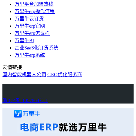
万里平台加盟热线
万里牛erp操作流程
万里牛云订货
万里牛erp官网
万里牛erp怎么样
万里牛BI
企业SaaS化订货系统
万里牛erp系统
友情链接
国内智能机器人公司
GEO优化服务商
万里牛
Learn English in Singapore
物流供应链资讯
生产管理资讯中心
协作机器人资讯
latest biotech and ELN news
Private AI Resource Center
浙ICP备11057864号-1