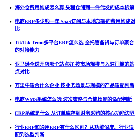
海外仓费用构成怎么算 头程仓储到一件代发的成本拆解
电商ERP多少钱一年 SaaS订阅与本地部署的费用构成对
比
TikTok Temu多平台ERP怎么选 全托管备货与订单聚合
的对接能力
亚马逊全球开店哪个站点好 按市场规模与入驻门槛的站
点对比
万里牛适合什么企业 按业务场景与规模的产品适配判断
电商WMS系统怎么选 波次策略与仓储场景的适配判断
ERP系统是什么 从订单库存到财务采购的核心功能边界
行业ERP和通用ERP有什么区别？从功能深度、行业适
配到选型判断