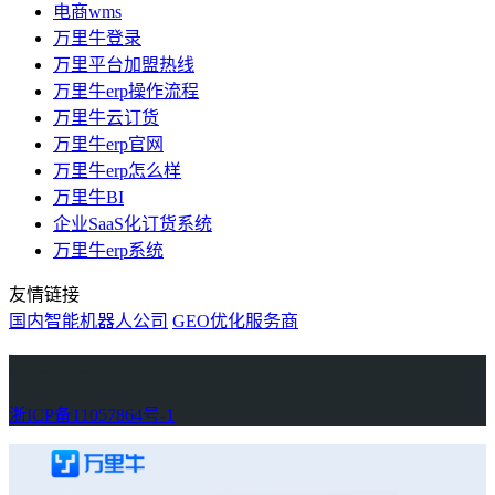
电商wms
万里牛登录
万里平台加盟热线
万里牛erp操作流程
万里牛云订货
万里牛erp官网
万里牛erp怎么样
万里牛BI
企业SaaS化订货系统
万里牛erp系统
友情链接
国内智能机器人公司
GEO优化服务商
万里牛
Learn English in Singapore
物流供应链资讯
生产管理资讯中心
协作机器人资讯
latest biotech and ELN news
Private AI Resource Center
浙ICP备11057864号-1