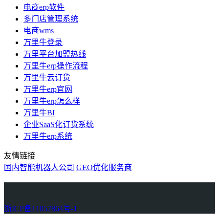
电商erp软件
多门店管理系统
电商wms
万里牛登录
万里平台加盟热线
万里牛erp操作流程
万里牛云订货
万里牛erp官网
万里牛erp怎么样
万里牛BI
企业SaaS化订货系统
万里牛erp系统
友情链接
国内智能机器人公司
GEO优化服务商
万里牛
Learn English in Singapore
物流供应链资讯
生产管理资讯中心
协作机器人资讯
latest biotech and ELN news
Private AI Resource Center
浙ICP备11057864号-1