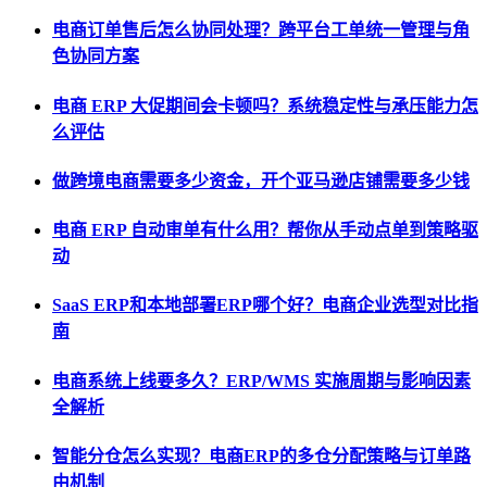
电商订单售后怎么协同处理？跨平台工单统一管理与角
色协同方案
电商 ERP 大促期间会卡顿吗？系统稳定性与承压能力怎
么评估
做跨境电商需要多少资金，开个亚马逊店铺需要多少钱
电商 ERP 自动审单有什么用？帮你从手动点单到策略驱
动
SaaS ERP和本地部署ERP哪个好？电商企业选型对比指
南
电商系统上线要多久？ERP/WMS 实施周期与影响因素
全解析
智能分仓怎么实现？电商ERP的多仓分配策略与订单路
由机制