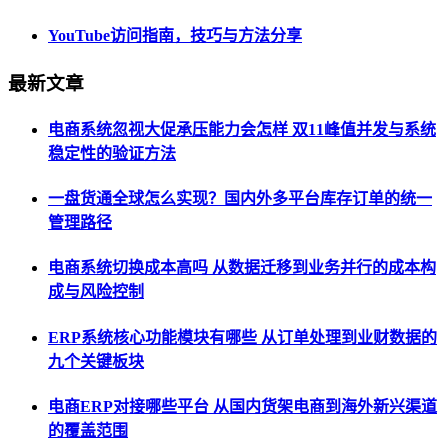
YouTube访问指南，技巧与方法分享
最新文章
电商系统忽视大促承压能力会怎样 双11峰值并发与系统
稳定性的验证方法
一盘货通全球怎么实现？国内外多平台库存订单的统一
管理路径
电商系统切换成本高吗 从数据迁移到业务并行的成本构
成与风险控制
ERP系统核心功能模块有哪些 从订单处理到业财数据的
九个关键板块
电商ERP对接哪些平台 从国内货架电商到海外新兴渠道
的覆盖范围