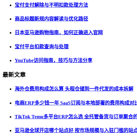
宝付支付解除与不明扣款处理方法
商品标题新规内容解读与优化路径
日本亚马逊购物指南，如何正确进入官网
宝付平台扣款查询与处理
YouTube访问指南，技巧与方法分享
最新文章
海外仓费用构成怎么算 头程仓储到一件代发的成本拆解
电商ERP多少钱一年 SaaS订阅与本地部署的费用构成对
TikTok Temu多平台ERP怎么选 全托管备货与订单聚
亚马逊全球开店哪个站点好 按市场规模与入驻门槛的站