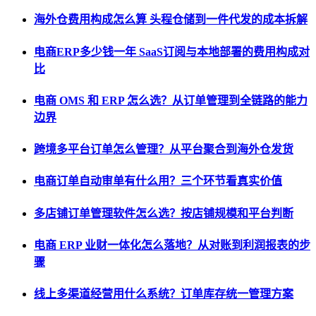
海外仓费用构成怎么算 头程仓储到一件代发的成本拆解
电商ERP多少钱一年 SaaS订阅与本地部署的费用构成对
比
电商 OMS 和 ERP 怎么选？从订单管理到全链路的能力
边界
跨境多平台订单怎么管理？从平台聚合到海外仓发货
电商订单自动审单有什么用？三个环节看真实价值
多店铺订单管理软件怎么选？按店铺规模和平台判断
电商 ERP 业财一体化怎么落地？从对账到利润报表的步
骤
线上多渠道经营用什么系统？订单库存统一管理方案