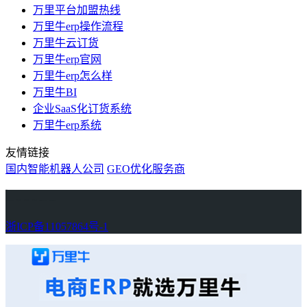
万里平台加盟热线
万里牛erp操作流程
万里牛云订货
万里牛erp官网
万里牛erp怎么样
万里牛BI
企业SaaS化订货系统
万里牛erp系统
友情链接
国内智能机器人公司
GEO优化服务商
万里牛
Learn English in Singapore
物流供应链资讯
生产管理资讯中心
协作机器人资讯
latest biotech and ELN news
Private AI Resource Center
浙ICP备11057864号-1