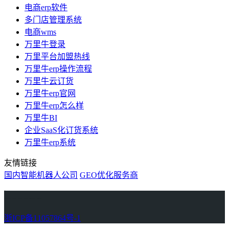
电商erp软件
多门店管理系统
电商wms
万里牛登录
万里平台加盟热线
万里牛erp操作流程
万里牛云订货
万里牛erp官网
万里牛erp怎么样
万里牛BI
企业SaaS化订货系统
万里牛erp系统
友情链接
国内智能机器人公司
GEO优化服务商
万里牛
Learn English in Singapore
物流供应链资讯
生产管理资讯中心
协作机器人资讯
latest biotech and ELN news
Private AI Resource Center
浙ICP备11057864号-1