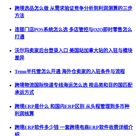
跨境选品怎么做 从需求验证竞争分析到利润测算的三步
方法
连锁门店POS系统怎么选 多店管控与O2O即时零售怎么
打通
沃尔玛卖家后台登录入口 美国站加拿大站的入驻与模块
差异
Temu半托管怎么开通 海外仓卖家的入驻条件与流程
跨境物流国际快递专线海运怎么选 按品类和目的国匹配
承运方式
跨境ERP是什么 和国内ERP区别 从头程管理到多币种
利润核算
跨境ERP软件多少钱 一套跨境电商ERP软件收费详细介
绍