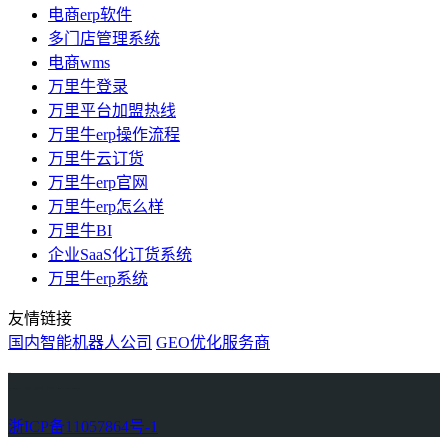
电商erp软件
多门店管理系统
电商wms
万里牛登录
万里平台加盟热线
万里牛erp操作流程
万里牛云订货
万里牛erp官网
万里牛erp怎么样
万里牛BI
企业SaaS化订货系统
万里牛erp系统
友情链接
国内智能机器人公司
GEO优化服务商
万里牛
Learn English in Singapore
物流供应链资讯
生产管理资讯中心
协作机器人资讯
latest biotech and ELN news
Private AI Resource Center
浙ICP备11057864号-1