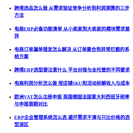
跨境选品怎么做 从需求验证竞争分析到利润测算的三步
方法
电商ERP必备功能清单 从小卖家到大卖家的模块需求差
异
电商订单漏单错发怎么解决 从订单聚合到异常拦截的系
统方案
跨境ERP选型要注意什么 平台对接与全托管的不同要求
电商利润分析怎么做 按店铺SKU和活动拆解收入与成本
欧洲VAT怎么注册申报 英国德国法国意大利西班牙税率
与申报周期对比
ERP企业管理系统怎么选 避开需求不清与只比价格的选
型误区