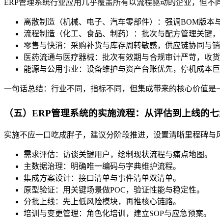
ERP管理系统行业应用几乎覆盖所有以流程驱动的企业，但不
离散制造（机械、电子、汽车零部件）：强调BOM版本
流程制造（化工、食品、制药）：批次与配方管理关键，
零售与快消：采购补货与库存周转敏感，供应链协同与销
医药流通与医疗器械：批次有效期与合规审计严苛，收货
能源与公用事业：设备维护与资产台账优先，停机成本巨
一句话总结：行业不同，指标不同，但集成带来的核心价值是
（五）ERP管理系统的实施流程：从评估到上线的七
实施不应一口吃成胖子，建议分阶段推进，设置清晰里程碑与
需求评估：访谈关键用户，绘制现状流程与痛点地图。
主数据治理：明确唯一编码与字典维护流程。
集成方案设计：接口清单与事件清单双清单。
原型验证：用关键场景做POC，验证性能与稳定性。
分批上线：先上低风险模块，再推核心链路。
培训与变更管理：角色化培训，建立SOP与应急预案。