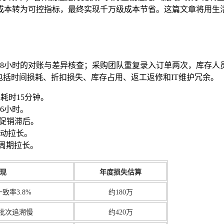
成本转为可控指标，最终实现千万级成本节省。这篇文章将用生
理18小时的对账与差异核查；采购团队重复录入订单两次，库存
包括时间损耗、折扣损失、库存占用、返工返修和IT维护冗余。
耗时15分钟。
6小时。
与促销滞后。
动拉长。
更周期拉长。
现
年度损失估算
致率3.8%
约180万
批次追溯慢
约420万