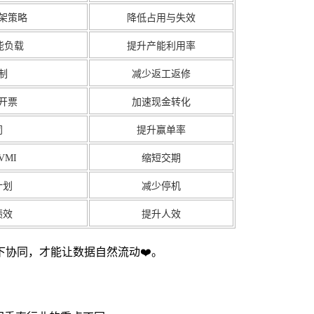
架策略
降低占用与失效
能负载
提升产能利用率
制
减少返工返修
开票
加速现金转化
同
提升赢单率
VMI
缩短交期
计划
减少停机
绩效
提升人效
协同，才能让数据自然流动❤️。