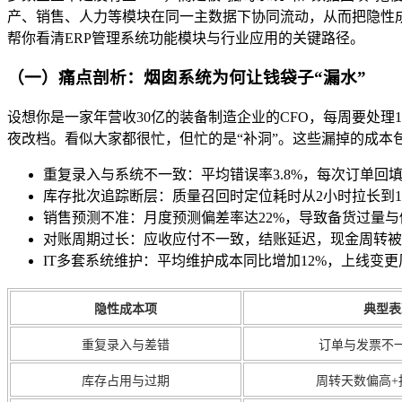
产、销售、人力等模块在同一主数据下协同流动，从而把隐性
帮你看清ERP管理系统功能模块与行业应用的关键路径。
（一）痛点剖析：烟囱系统为何让钱袋子“漏水”
设想你是一家年营收30亿的装备制造企业的CFO，每周要处
夜改档。看似大家都很忙，但忙的是“补洞”。这些漏掉的成本
重复录入与系统不一致：平均错误率3.8%，每次订单回填
库存批次追踪断层：质量召回时定位耗时从2小时拉长到1
销售预测不准：月度预测偏差率达22%，导致备货过量
对账周期过长：应收应付不一致，结账延迟，现金周转被
IT多套系统维护：平均维护成本同比增加12%，上线变
隐性成本项
典型表
重复录入与差错
订单与发票不一
库存占用与过期
周转天数偏高+