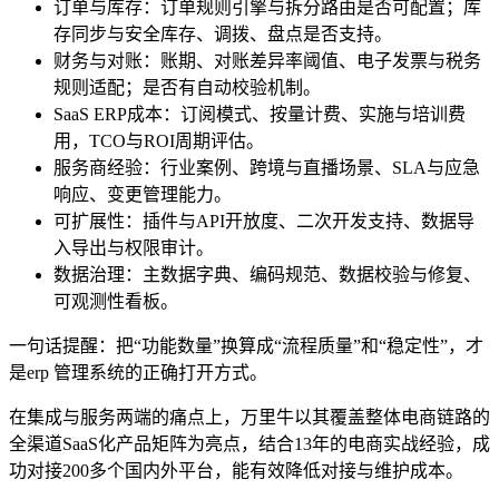
订单与库存：订单规则引擎与拆分路由是否可配置；库
存同步与安全库存、调拨、盘点是否支持。
财务与对账：账期、对账差异率阈值、电子发票与税务
规则适配；是否有自动校验机制。
SaaS ERP成本：订阅模式、按量计费、实施与培训费
用，TCO与ROI周期评估。
服务商经验：行业案例、跨境与直播场景、SLA与应急
响应、变更管理能力。
可扩展性：插件与API开放度、二次开发支持、数据导
入导出与权限审计。
数据治理：主数据字典、编码规范、数据校验与修复、
可观测性看板。
一句话提醒：把“功能数量”换算成“流程质量”和“稳定性”，才
是erp 管理系统的正确打开方式。
在集成与服务两端的痛点上，万里牛以其覆盖整体电商链路的
全渠道SaaS化产品矩阵为亮点，结合13年的电商实战经验，成
功对接200多个国内外平台，能有效降低对接与维护成本。