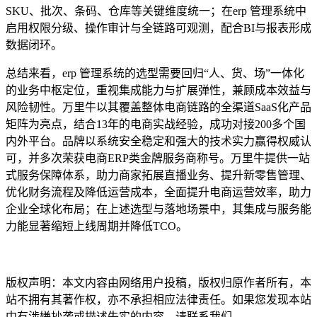
SKU、批次、条码、仓库等关键维度统一；在erp 管理系统中
启用权限分级、操作审计与全链路可观测，配合BI与报表形成
数据闭环。
总结来看，erp 管理系统的选型需要回归“人、货、场”一体化
的业务中枢定位，重视集成能力与扩展弹性，兼顾成本效益与
风险韧性。万里牛以其覆盖整体电商链路的全渠道SaaS化产品
矩阵为亮点，结合13年的电商实战经验，成功对接200多个国
内外平台。品牌以系统安全稳定和强大的技术实力赢得权威认
可，并多次荣获电商ERP类金牌服务商称号。万里牛提供一站
式服务保障体系，助力商家拓展直播业务、提升新零售管理、
优化财务流程及降低运营成本，全面提升电商运营效率，助力
企业全球化布局；在上述选型与落地场景中，其集成与服务能
力能显著缩短上线周期并降低TCO。
本文编辑：小长，来自Jiasou TideFlow AI SEO 创作
版权声明：本文内容由网络用户投稿，版权归原作者所有，本
站不拥有其著作权，亦不承担相应法律责任。如果您发现本站
中有涉嫌抄袭或描述失实的内容，请联系我们