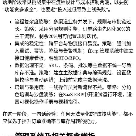
落地阶段常见挑战集中在流程设计与成本控制两端，既要防
“功能贪多求全”，也要避“投入过低导致上线失败”。
流程复杂度膨胀：多渠道业务并发下，规则与审批链过
长。策略：采用分层规则引擎，订单路由先固化80%的
主干流程，剩余20%用可配置规则迭代。
集成的稳定性：跨平台与物流接口易变。策略：强制加
入重试、幂等、降级与告警机制；在erp 管理系统中建立
接口健康看板，明确RTO/RPO。
数据治理不足：SKU、条码、批次等主数据不统一导致
库存不准。策略：建立主数据字典与编码规范，设置数
据校验与自动纠错；上线前完成主数据清洗。
培训与采用度：一线操作员对新流程不熟。策略：分角
色培训与沙盘演练；在SaaS ERP中开设试运行环境，设
置可视化操作手册与视频指引。
在这一阶段，一句话经验：任何无法量化的“炫技功能”，都不
应优先于提升订单准确率与库存周转的能力。