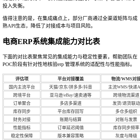
投入失衡。
值得注意的是，在集成痛点上，部分厂商通过全渠道矩阵与成
熟API生态，降低了对接成本与项目风险。
电商ERP系统集成能力对比表
下面的对比表聚焦常见的集成能力与稳定性要素，帮助团队在
POC阶段有针对性地核验erp 管理系统的适配性与性能指标。
评估项
平台对接覆盖
物流/WMS对
国内主流平台
天猫/京东/拼多多/抖音
主流WMS/快递A
跨境平台
亚马逊/eBay/速卖通等
跨境物流渠道
订单聚合
多店多渠道
发货/退货联动
库存同步
平台库存回写
多仓多组织
财务对接
账期与结算
对账与发票
性能指标
订单延迟阈值
库存同步频率
稳定性保障
版本兼容策略
灰度与降级