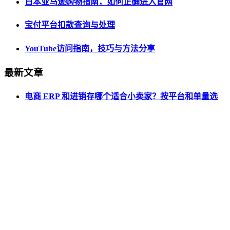
日本亚马逊购物指南，如何正确进入官网
宝付平台扣款查询与处理
YouTube访问指南，技巧与方法分享
最新文章
电商 ERP 和进销存哪个适合小卖家？按平台和单量选
电商 ERP 小卖家能用得起吗？成本结构和隐性收益
小型电商用什么系统管订单？从表格到 ERP 的选择
小卖家要不要上电商 ERP？按业务信号判断
跨境多平台库存怎么同步？全球仓一盘货的管理逻辑
电商防超卖策略有哪些？七种常用机制一次讲清