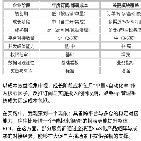
企业阶段
年度订阅/部署成本
关键模块覆盖
初创期
低（按店铺/单量）
订单/库存/基础财
成长阶段
中（含二开/集成）
多渠道/WMS/对
成熟期
高（高可用/数据治理）
多仓/跨境/税务/B
平台对接数量
少（2-3家）
中（3-6家）
并发峰值能力
低-中
中-高
权限与审计
基础
增强
数据可观测性
基础看板
业务指标
灾备与SLA
标准
增强
以成本效益视角审视，成长阶段应将每月“单量×自动化率”作
为核心因子，反推订阅与实施投入的回收期，避免erp 管理系
统成为固定成本包袱。
在实践中，我观察到一个现象：具备跨平台与多仓的稳定对接
能力，往往比新增一个“看起来很酷”的报表更能提升整体
ROI。在这方面，部分服务商通过全渠道SaaS化产品矩阵与成
熟的对接经验，能够在大促与直播场景下提供强韧的支撑。