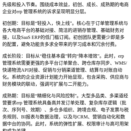
先级和投入节奏。围绕成本效益，初创、成长、成熟期的电商
企业对erp 管理系统的诉求呈现明显分层。
初创期：目标是“轻投入，快上线”。核心在于订单管理系统与
各大电商平台的基础对接、简洁的进销存管理、基础财务对
接，以及SaaS ERP的低门槛订阅。初创团队更需要少即是多
的配置，避免功能贪多求全带来的学习成本和冗余付费。
成长阶段：目标从“稳住基本盘”转向“降本增效”。此时，erp
管理系统需要更强的多平台订单聚合、跨仓库存同步、WMS/
快递物流API对接、促销与分销渠道管理、结算与对账自动
化。系统的企业资源计划能力开始显现，包含采购、供应商与
财务模块的联动，强调可扩展与二开能力。
成熟期：目标是“精细化与风险控制”。大型多品类、多渠道经
营要求erp 管理系统具备高并发订单处理、复杂库存逻辑（批
次、序列号、效期）、多仓多组织、跨境合规、电子发票与税
务规则、BI报表与数据治理，以及与CRM、营销自动化和数
据中台的协同。此时，系统的弹性扩展、权限审计与高可用架
构成为关键。