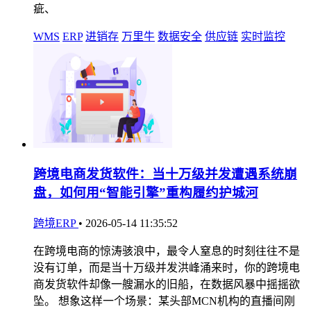
疵、
WMS
ERP
进销存
万里牛
数据安全
供应链
实时监控
跨境电商发货软件：当十万级并发遭遇系统崩
盘，如何用“智能引擎”重构履约护城河
跨境ERP
•
2026-05-14 11:35:52
在跨境电商的惊涛骇浪中，最令人窒息的时刻往往不是
没有订单，而是当十万级并发洪峰涌来时，你的跨境电
商发货软件却像一艘漏水的旧船，在数据风暴中摇摇欲
坠。 想象这样一个场景：某头部MCN机构的直播间刚