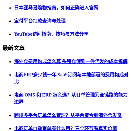
日本亚马逊购物指南，如何正确进入官网
宝付平台扣款查询与处理
YouTube访问指南，技巧与方法分享
最新文章
海外仓费用构成怎么算 头程仓储到一件代发的成本拆解
电商ERP多少钱一年 SaaS订阅与本地部署的费用构成对
比
电商 OMS 和 ERP 怎么选？从订单管理到全链路的能力
边界
跨境多平台订单怎么管理？从平台聚合到海外仓发货
电商订单自动审单有什么用？三个环节看真实价值