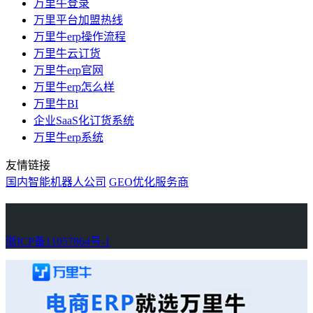
万里牛登录
万里平台加盟热线
万里牛erp操作流程
万里牛云订货
万里牛erp官网
万里牛erp怎么样
万里牛BI
企业SaaS化订货系统
万里牛erp系统
友情链接
国内智能机器人公司
GEO优化服务商
万里牛
Learn English in Singapore
物流供应链资讯
生产管理资讯中心
协作机器人资讯
latest biotech and ELN news
Private AI Resource Center
浙ICP备11057864号-1