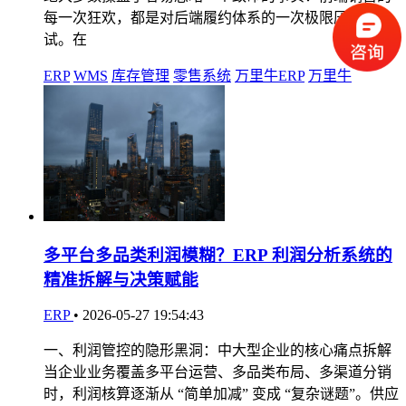
每一次狂欢，都是对后端履约体系的一次极限压力测
试。在
ERP
WMS
库存管理
零售系统
万里牛ERP
万里牛
多平台多品类利润模糊？ERP 利润分析系统的
精准拆解与决策赋能
ERP
•
2026-05-27 19:54:43
一、利润管控的隐形黑洞：中大型企业的核心痛点拆解
当企业业务覆盖多平台运营、多品类布局、多渠道分销
时，利润核算逐渐从 “简单加减” 变成 “复杂谜题”。供应