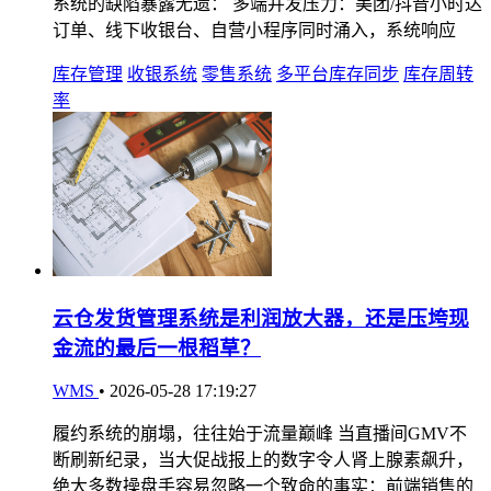
系统的缺陷暴露无遗： 多端并发压力：美团/抖音小时达
订单、线下收银台、自营小程序同时涌入，系统响应
库存管理
收银系统
零售系统
多平台库存同步
库存周转
率
云仓发货管理系统是利润放大器，还是压垮现
金流的最后一根稻草？
WMS
•
2026-05-28 17:19:27
履约系统的崩塌，往往始于流量巅峰 当直播间GMV不
断刷新纪录，当大促战报上的数字令人肾上腺素飙升，
绝大多数操盘手容易忽略一个致命的事实：前端销售的