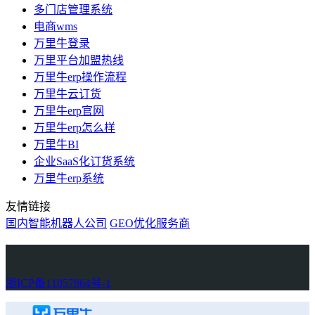
多门店管理系统
电商wms
万里牛登录
万里平台加盟热线
万里牛erp操作流程
万里牛云订货
万里牛erp官网
万里牛erp怎么样
万里牛BI
企业SaaS化订货系统
万里牛erp系统
友情链接
国内智能机器人公司
GEO优化服务商
万里牛
Learn English in Singapore
物流供应链资讯
生产管理资讯中心
协作机器人资讯
latest biotech and ELN news
Private AI Resource Center
浙ICP备11057864号-1