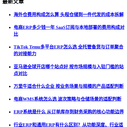
最新文章
海外仓费用构成怎么算 头程仓储到一件代发的成本拆解
电商ERP多少钱一年 SaaS订阅与本地部署的费用构成对
比
TikTok Temu多平台ERP怎么选 全托管备货与订单聚合
的对接能力
亚马逊全球开店哪个站点好 按市场规模与入驻门槛的站
点对比
万里牛适合什么企业 按业务场景与规模的产品适配判断
电商WMS系统怎么选 波次策略与仓储场景的适配判断
ERP系统是什么 从订单库存到财务采购的核心功能边界
行业ERP和通用ERP有什么区别？从功能深度、行业适