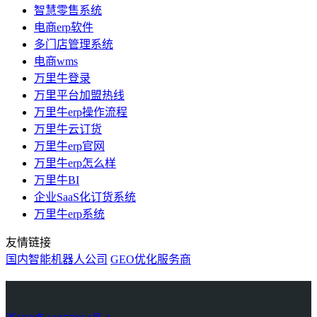
智慧零售系统
电商erp软件
多门店管理系统
电商wms
万里牛登录
万里平台加盟热线
万里牛erp操作流程
万里牛云订货
万里牛erp官网
万里牛erp怎么样
万里牛BI
企业SaaS化订货系统
万里牛erp系统
友情链接
国内智能机器人公司
GEO优化服务商
万里牛
Learn English in Singapore
物流供应链资讯
生产管理资讯中心
协作机器人资讯
latest biotech and ELN news
Private AI Resource Center