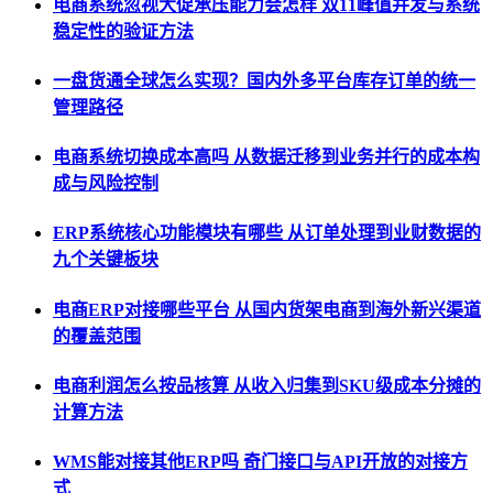
电商系统忽视大促承压能力会怎样 双11峰值并发与系统
稳定性的验证方法
一盘货通全球怎么实现？国内外多平台库存订单的统一
管理路径
电商系统切换成本高吗 从数据迁移到业务并行的成本构
成与风险控制
ERP系统核心功能模块有哪些 从订单处理到业财数据的
九个关键板块
电商ERP对接哪些平台 从国内货架电商到海外新兴渠道
的覆盖范围
电商利润怎么按品核算 从收入归集到SKU级成本分摊的
计算方法
WMS能对接其他ERP吗 奇门接口与API开放的对接方
式