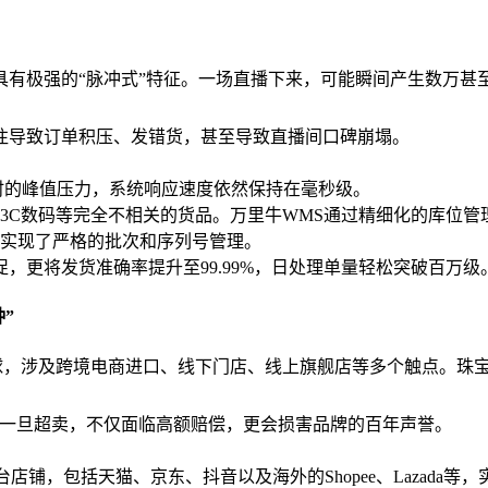
场景具有极强的“脉冲式”特征。一场直播下来，可能瞬间产生数万
往导致订单积压、发错货，甚至导致直播间口碑崩塌。
时的峰值压力，系统响应速度依然保持在毫秒级。
3C数码等完全不相关的货品。万里牛WMS通过精细化的库位管
实现了严格的批次和序列号管理。
，更将发货准确率提升至99.99%，日处理单量轻松突破百万级
钟”
全球，涉及跨境电商进口、线下门店、线上旗舰店等多个触点。珠
故。一旦超卖，不仅面临高额赔偿，更会损害品牌的百年声誉。
铺，包括天猫、京东、抖音以及海外的Shopee、Lazada等，