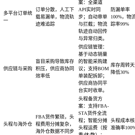
案：全渠道
订单分散，人工下
API实时同
防漏单率
多平台订单统
载易漏单，物流轨
步；自动审单
100%，物
一
迹难追踪
与拦截；物流
踪率99%
轨迹自动回传
与异常归类。
供应链管理：
基于动态销量
盲目采购导致库存
的智能采购建
库存周转天
供应链与采购
积压，供应商协同
议；支持BOM
降低30%
效率低
单装配拆卸；
供应商协同平
台实时收单。
头程备货方
案：支持FBA-
STA货件全流
FBA货件繁琐，头
程；智能分摊
头程成本核
头程与海外仓
程费用分摊复杂，
头程运费（按
准确率100
海外仓数据不同步
重/体/数）；