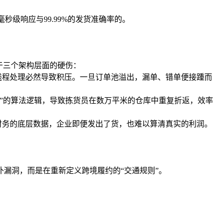
秒级响应与99.99%的发货准确率的。
于三个架构层面的硬伤：
入，单线程处理必然导致积压。一旦订单池溢出，漏单、错单便接踵而
路径”的算法逻辑，导致拣货员在数万平米的仓库中重复折返，效率
财务的底层数据，企业即便发出了货，也难以算清真实的利润。
补漏洞，而是在重新定义跨境履约的“交通规则”。