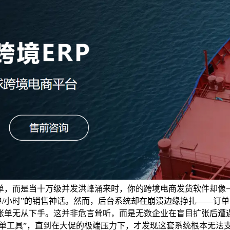
单，而是当十万级并发洪峰涌来时，你的跨境电商发货软件却像
单/小时”的销售神话。然而，后台系统却在崩溃边缘挣扎——订
账单无从下手。这并非危言耸听，而是无数企业在盲目扩张后遭遇
于“打单工具”，直到在大促的极端压力下，才发现这套系统根本无