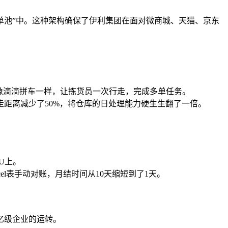
的“订单池”中。这种架构确保了伊利集团在面对微商城、天猫、京东
像滴滴拼车一样，让拣货员一次行走，完成多单任务。
距离减少了50%，将仓库的日处理能力硬生生翻了一倍。
U上。
l表手动对账，月结时间从10天缩短到了1天。
亿级企业的运转。