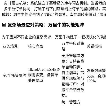
实时预占机制：系统建立了毫秒级的库存预占机制。当香港的
多平台订单协同：打通了线下门店与线上订单的履约链路，实
成效：周生生彻底告别了“超卖”的噩梦，库存周转率得到了显
📊 复杂场景应对策略：万里牛的功能矩阵
为了应对不同企业的复杂需求，万里牛构建了一套模块化的功
万里牛应对策
业务场景
核心痛点
关键指标
略
全托管解决方
案：支持备货
单自动同步、
TikTok/Temu/SHEIN
发货效率提
自主创建；提
规则多变，备货单
全/半托管履约
50%，合规
供合规标签与
处理繁琐
100%
箱唛打印；对
接平台结算数
据。
统一管理方