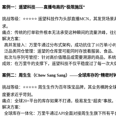
案例一：遥望科技——直播电商的“极限施压”
挑战等级：⭐⭐⭐⭐⭐ 遥望科技作为头部直播MCN，其发货
求。
痛点：传统的打单软件根本无法承受这种瞬间的流量洪峰，往
解决方案：
高并发接入：万里牛通过分布式架构，成功抗住了10万单/小
泛品类同仓管理：遥望的仓库里可能同时存放着服装、食品、
批次与序列号管控：针对高价值赠品或需要溯源的商品，系统
成效：在万里牛的支撑下，遥望科技不仅平稳度过了每一次大促
案例二：周生生（Chow Sang Sang）——全球库存的“精密时
挑战等级：⭐⭐⭐⭐⭐ 周生生作为百年珠宝品牌，其业务横跨
度要求近乎苛刻。
痛点：全球20+平台的库存如果不打通，极易发生“超卖”事
解决方案：
全球库存一体化：万里牛通过API全面对接周生生旗下所有平台店