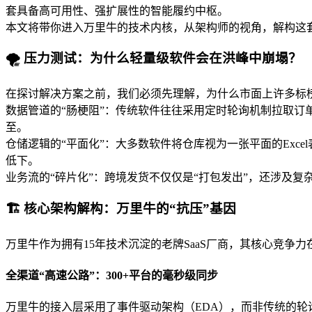
套具备高可用性、强扩展性的智能履约中枢。
本文将带你进入万里牛的技术内核，从架构师的视角，解构这套系
🌪️ 压力测试：为什么轻量级软件会在洪峰中崩塌？
在探讨解决方案之前，我们必须先理解，为什么市面上许多标
数据管道的“肠梗阻”：传统软件往往采用定时轮询机制拉取订单。
至。
仓储逻辑的“平面化”：大多数软件将仓库视为一张平面的Exc
低下。
业务流的“碎片化”：跨境发货不仅仅是“打包发出”，还涉及
🏗️ 核心架构解构：万里牛的“抗压”基因
万里牛作为拥有15年技术沉淀的老牌SaaS厂商，其核心竞
全渠道“高速公路”：300+平台的毫秒级同步
万里牛的接入层采用了事件驱动架构（EDA），而非传统的轮