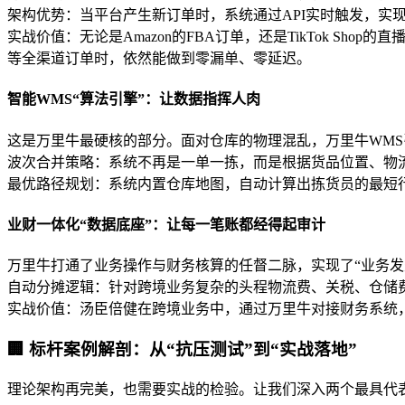
架构优势：当平台产生新订单时，系统通过API实时触发，实
实战价值：无论是Amazon的FBA订单，还是TikTok S
等全渠道订单时，依然能做到零漏单、零延迟。
智能WMS“算法引擎”：让数据指挥人肉
这是万里牛最硬核的部分。面对仓库的物理混乱，万里牛WM
波次合并策略：系统不再是一单一拣，而是根据货品位置、物
最优路径规划：系统内置仓库地图，自动计算出拣货员的最短
业财一体化“数据底座”：让每一笔账都经得起审计
万里牛打通了业务操作与财务核算的任督二脉，实现了“业务发
自动分摊逻辑：针对跨境业务复杂的头程物流费、关税、仓储
实战价值：汤臣倍健在跨境业务中，通过万里牛对接财务系统，实
🏢 标杆案例解剖：从“抗压测试”到“实战落地”
理论架构再完美，也需要实战的检验。让我们深入两个最具代