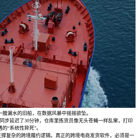
一艘漏水的旧船，在数据风暴中摇摇欲坠。
单同步延迟了30分钟，仓库里拣货员像无头苍蝇一样乱窜，打印
的“系统性猝死”。
法支撑复杂的跨境履约逻辑。真正的跨境电商发货软件，必须是一