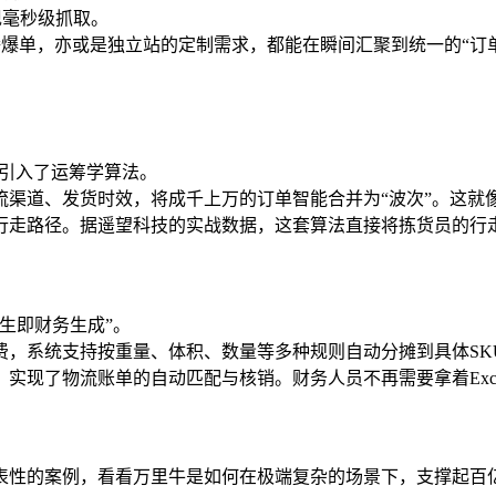
现毫秒级抓取。
hop的直播爆单，亦或是独立站的定制需求，都能在瞬间汇聚到统一
S引入了运筹学算法。
流渠道、发货时效，将成千上万的订单智能合并为“波次”。这就
行走路径。据遥望科技的实战数据，这套算法直接将拣货员的行走
生即财务生成”。
费，系统支持按重量、体积、数量等多种规则自动分摊到具体SK
现了物流账单的自动匹配与核销。财务人员不再需要拿着Exce
表性的案例，看看万里牛是如何在极端复杂的场景下，支撑起百