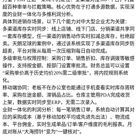
超百种审单与拦截策略。核心优势在于打通多源数据，实现深
度的业财一体化与多维利润分析。
具体到进销存场景，以下几个能力对中大型企业尤为关键：
多渠道库存实时同步：线上店铺、线下门店、分销渠道共享同
一套库存模型，任一渠道的销售动作实时扣减总库存，杜绝超
卖。天朗足球的案例中，通过该系统实现了多渠道库存同步防
超卖，平台对账从每周一次压缩到每日自动完成。
多级审批与权限控制：采购订单、销售折扣、库存调拨等敏感
操作，支持按金额、按部门设置审批流。财务总监可以设置
“采购单价高于历史均价20%需二级审批”，将内控规则系统
化。
移动端协同：老板不在办公室也能通过手机查看实时库存周转
率、采购在途金额、滞销品占比。仓库主管用PDA完成收货
上架，数据实时同步至ERP，无需二次录入。
业财一体化的利润分析：每一笔销售订单，系统自动计算其对
应的采购成本（基于移动加权平均或先进先出法）、物流成
本、平台佣金，实时生成单品/订单/客户维度的毛利报表。月
底对账从“大海捞针”变为“一键核对”。