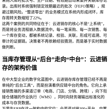
采购入库时批次号、生产日期、有效期自动采集并关联库存记
录。出库时系统强制锁定效期最近的批次（FEFO策略），规
避过期风险。“整进零出” 的业务模式在系统内形成闭环，库
存周转天数缩短了22%。
这两个案例的共同特征在于：云进销存的核心不是“上系统”，
而是将业务流程嵌入数据流中。每一笔采购、每一次销售、每
一个库存变动，都被系统记录、校验、关联，形成可追溯、可
审计的证据链。决策者不再依赖经验猜测，而是基于实时数据
做判断。
当库存管理从“后台”走向“中台”：云进销
存的架构价值
在中大型企业的数字化蓝图中，云进销存库存管理已经不再是
单纯的“后台工具”，而是扮演着供应链中台的角色。它向上承
接销售端的多渠道订单（电商、门店、分销、跨境），向下衔
接仓储端的作业执行（WMS），同时向财务端输出标准化的
成本与存货数据。
万里牛ERP在这一架构中的定位：全渠道对接300+平台，内置