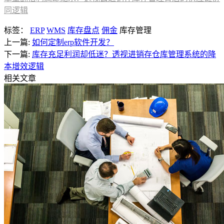
同逻辑
标签：
ERP
WMS
库存盘点
佣金
库存管理
上一篇:
如何定制erp软件开发？
下一篇:
库存充足利润却低迷？透视进销存仓库管理系统的降
本增效逻辑
相关文章