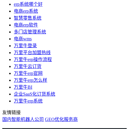
erp系统哪个好
电商erp系统
智慧零售系统
电商erp软件
多门店管理系统
电商wms
万里牛登录
万里平台加盟热线
万里牛erp操作流程
万里牛云订货
万里牛erp官网
万里牛erp怎么样
万里牛BI
企业SaaS化订货系统
万里牛erp系统
友情链接
国内智能机器人公司
GEO优化服务商
万里牛