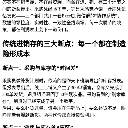
答案不在销售端，不在融资端，而藏在进、销、存三个环节之
间的断裂带里。采购凭经验下单，销售凭感觉承诺，仓库凭记
忆发货——三个部门共用一套Excel加微信群的“协作系统”，
数据的颗粒度、实时性、一致性全线崩塌。每一次脱节的决
策，都在利润表上划下一道伤口。
传统进销存的三大断点：每一个都在制造
隐形成本
断点一：采购与库存的“时间差”
采购员做补货计划时，依赖的是昨天下班前导出的库存报表。
但报表导出后，线上店铺又产生了300单销售，仓库又完成了
200单发货，退货组还退回了50件残次品。采购看到的“剩余库
存”，到货时已经变成了另一个数字。
后果：要么补货过量，资金压在滞销品上；要么补货不足，眼
睁睁看着爆款断货。两种代价都直接侵蚀利润。
断点二：销售与库存的“盲区”