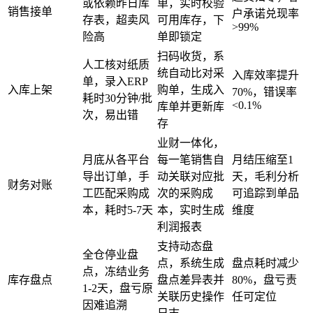
或依赖昨日库
单，实时校验
销售接单
户承诺兑现率
存表，超卖风
可用库存，下
>99%
险高
单即锁定
扫码收货，系
人工核对纸质
统自动比对采
入库效率提升
单，录入ERP
入库上架
购单，生成入
70%，错误率
耗时30分钟/批
<0.1%
库单并更新库
次，易出错
存
业财一体化，
月底从各平台
每一笔销售自
月结压缩至1
导出订单，手
动关联对应批
天，毛利分析
财务对账
工匹配采购成
次的采购成
可追踪到单品
本，耗时5-7天
本，实时生成
维度
利润报表
支持动态盘
全仓停业盘
点，系统生成
盘点耗时减少
点，冻结业务
库存盘点
盘点差异表并
80%，盘亏责
1-2天，盘亏原
关联历史操作
任可定位
因难追溯