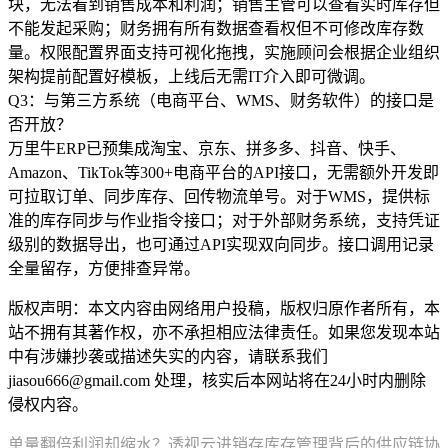
块，无法看到销售成本和利润；销售主管可以查看实时库存但
不能发起采购；财务拥有所有数据查看权但不可修改库存数
量。权限配置界面支持可视化拖拽，实施顾问会根据企业组织
架构提前配置好模板，上线后无需IT介入即可微调。
Q3：与第三方系统（电商平台、WMS、财务软件）的接口是
否开放？
万里牛ERP已预集成淘宝、京东、拼多多、抖音、快手、
Amazon、TikTok等300+电商平台的API接口，无需额外开发即
可拉取订单、同步库存、回传物流单号。对于WMS，提供标
准的库存同步与作业指令接口；对于外部财务系统，支持凭证
级别的数据导出，也可通过API实现双向同步。接口调用记录
全量留存，方便排查异常。
版权声明：本文内容由网络用户投稿，版权归原作者所有，本
站不拥有其著作权，亦不承担相应法律责任。如果您发现本站
中有涉嫌抄袭或描述失实的内容，请联系我们
jiasou666@gmail.com 处理，核实后本网站将在24小时内删除
侵权内容。
单量翻倍利润却缩水？透视云进销存库存管理背后的供应链协