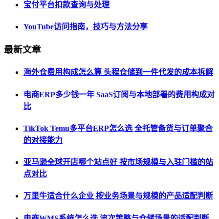
宝付平台扣款查询与处理
YouTube访问指南，技巧与方法分享
最新文章
海外仓费用构成怎么算 头程仓储到一件代发的成本拆解
电商ERP多少钱一年 SaaS订阅与本地部署的费用构成对
比
TikTok Temu多平台ERP怎么选 全托管备货与订单聚合
的对接能力
亚马逊全球开店哪个站点好 按市场规模与入驻门槛的站
点对比
万里牛适合什么企业 按业务场景与规模的产品适配判断
电商WMS系统怎么选 波次策略与仓储场景的适配判断