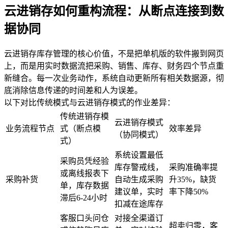
云进销存如何重构流程：从断点连接到数
据协同
云进销存库存管理的核心价值，不是把单机版的软件搬到网页
上，而是用实时数据流把采购、销售、库存、财务四个节点重
新缝合。每一次业务动作，系统自动更新所有相关数据源，彻
底消除信息传递的时间差和人为误差。
以下对比传统模式与云进销存模式的作业差异：
传统进销存模
云进销存模式
业务流程节点
式（断点模
效率差异
（协同模式）
式）
系统设置最低
采购员凭经验
库存警戒线，
采购准确率提
或离线报表下
采购补货
自动生成采购
升35%，缺货
单，库存数据
建议单，实时
率下降50%
滞后6-24小时
扣减在途库存
客服口头问仓
对接全渠道订
超卖归零，客