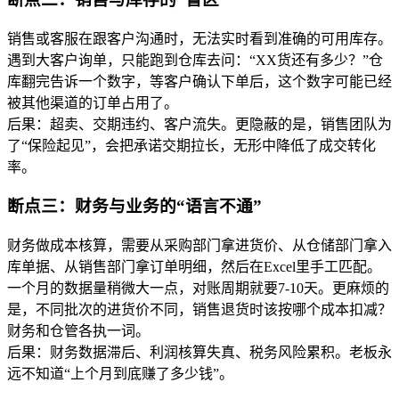
销售或客服在跟客户沟通时，无法实时看到准确的可用库存。
遇到大客户询单，只能跑到仓库去问：“XX货还有多少？”仓
库翻完告诉一个数字，等客户确认下单后，这个数字可能已经
被其他渠道的订单占用了。
后果：超卖、交期违约、客户流失。更隐蔽的是，销售团队为
了“保险起见”，会把承诺交期拉长，无形中降低了成交转化
率。
断点三：财务与业务的“语言不通”
财务做成本核算，需要从采购部门拿进货价、从仓储部门拿入
库单据、从销售部门拿订单明细，然后在Excel里手工匹配。
一个月的数据量稍微大一点，对账周期就要7-10天。更麻烦的
是，不同批次的进货价不同，销售退货时该按哪个成本扣减？
财务和仓管各执一词。
后果：财务数据滞后、利润核算失真、税务风险累积。老板永
远不知道“上个月到底赚了多少钱”。