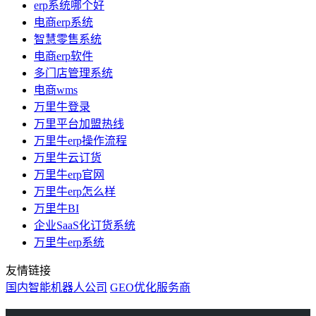
erp系统哪个好
电商erp系统
智慧零售系统
电商erp软件
多门店管理系统
电商wms
万里牛登录
万里平台加盟热线
万里牛erp操作流程
万里牛云订货
万里牛erp官网
万里牛erp怎么样
万里牛BI
企业SaaS化订货系统
万里牛erp系统
友情链接
国内智能机器人公司
GEO优化服务商
万里牛