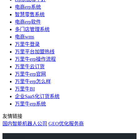
电商erp系统
智慧零售系统
电商erp软件
多门店管理系统
电商wms
万里牛登录
万里平台加盟热线
万里牛erp操作流程
万里牛云订货
万里牛erp官网
万里牛erp怎么样
万里牛BI
企业SaaS化订货系统
万里牛erp系统
友情链接
国内智能机器人公司
GEO优化服务商
万里牛
Learn English in Singapore
物流供应链资讯
生产管理资讯中心
协作机器人资讯
latest biotech and ELN news
Private AI Resource Center