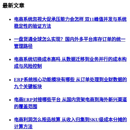
最新文章
电商系统忽视大促承压能力会怎样 双11峰值并发与系统
稳定性的验证方法
一盘货通全球怎么实现？国内外多平台库存订单的统一
管理路径
电商系统切换成本高吗 从数据迁移到业务并行的成本构
成与风险控制
ERP系统核心功能模块有哪些 从订单处理到业财数据的
九个关键板块
电商ERP对接哪些平台 从国内货架电商到海外新兴渠道
的覆盖范围
电商利润怎么按品核算 从收入归集到SKU级成本分摊的
计算方法