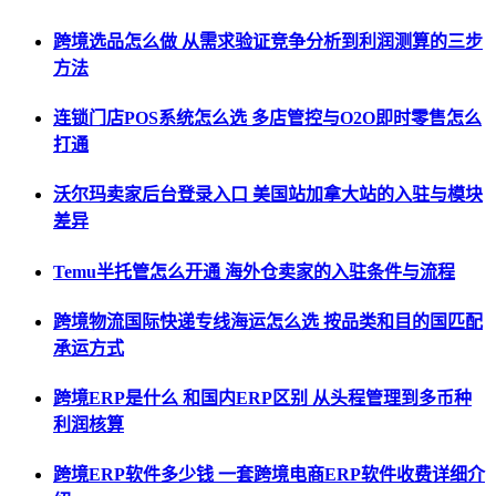
跨境选品怎么做 从需求验证竞争分析到利润测算的三步
方法
连锁门店POS系统怎么选 多店管控与O2O即时零售怎么
打通
沃尔玛卖家后台登录入口 美国站加拿大站的入驻与模块
差异
Temu半托管怎么开通 海外仓卖家的入驻条件与流程
跨境物流国际快递专线海运怎么选 按品类和目的国匹配
承运方式
跨境ERP是什么 和国内ERP区别 从头程管理到多币种
利润核算
跨境ERP软件多少钱 一套跨境电商ERP软件收费详细介