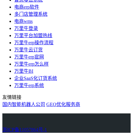
电商erp软件
多门店管理系统
电商wms
万里牛登录
万里平台加盟热线
万里牛erp操作流程
万里牛云订货
万里牛erp官网
万里牛erp怎么样
万里牛BI
企业SaaS化订货系统
万里牛erp系统
友情链接
国内智能机器人公司
GEO优化服务商
万里牛
Learn English in Singapore
物流供应链资讯
生产管理资讯中心
协作机器人资讯
latest biotech and ELN news
Private AI Resource Center
浙ICP备11057864号-1