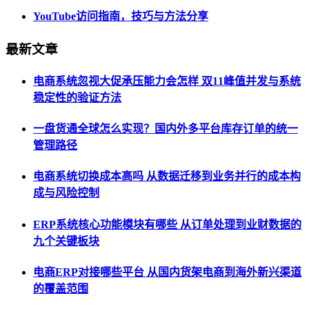
YouTube访问指南，技巧与方法分享
最新文章
电商系统忽视大促承压能力会怎样 双11峰值并发与系统
稳定性的验证方法
一盘货通全球怎么实现？国内外多平台库存订单的统一
管理路径
电商系统切换成本高吗 从数据迁移到业务并行的成本构
成与风险控制
ERP系统核心功能模块有哪些 从订单处理到业财数据的
九个关键板块
电商ERP对接哪些平台 从国内货架电商到海外新兴渠道
的覆盖范围