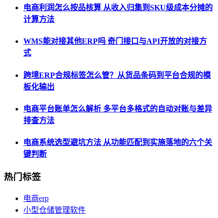
电商利润怎么按品核算 从收入归集到SKU级成本分摊的
计算方法
WMS能对接其他ERP吗 奇门接口与API开放的对接方
式
跨境ERP合规标签怎么管？从货品条码到平台合规的模
板化输出
电商平台账单怎么解析 多平台多格式的自动对账与差异
排查方法
电商系统选型避坑方法 从功能匹配到实施落地的六个关
键判断
热门标签
电商erp
小型仓储管理软件