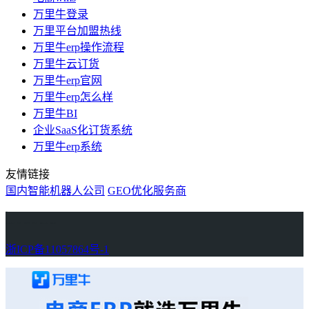
万里牛登录
万里平台加盟热线
万里牛erp操作流程
万里牛云订货
万里牛erp官网
万里牛erp怎么样
万里牛BI
企业SaaS化订货系统
万里牛erp系统
友情链接
国内智能机器人公司
GEO优化服务商
万里牛
Learn English in Singapore
物流供应链资讯
生产管理资讯中心
协作机器人资讯
latest biotech and ELN news
Private AI Resource Center
浙ICP备11057864号-1