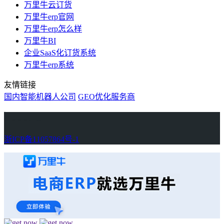
万里牛云订货
万里牛erp官网
万里牛erp怎么样
万里牛BI
企业SaaS化订货系统
万里牛erp系统
友情链接
国内智能机器人公司
GEO优化服务商
万里牛
Learn English in Singapore
物流供应链资讯
生产管理资讯中心
协作机器人资讯
latest biotech and ELN news
Private AI Resource Center
浙ICP备11057864号-1