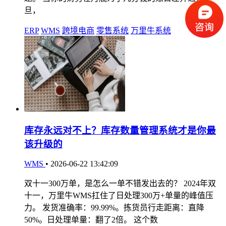
旦，
ERP
WMS
跨境电商
零售系统
万里牛系统
库存永远对不上？库存数量管理系统才是你最
该升级的
WMS
•
2026-06-22 13:42:09
双十一300万单，是怎么一单不错发出去的？ 2024年双
十一，万里牛WMS扛住了日处理300万+单量的峰值压
力。 发货准确率：99.99%。拣货员行走距离：直降
50%。日处理单量：翻了2倍。 这个数