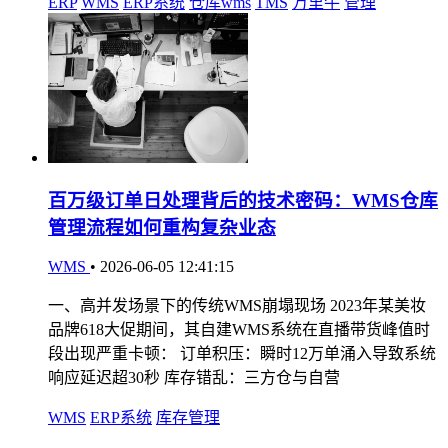
ERP
WMS
ERP系统
仓库wms
TMS
万里牛
管理
百万级订单日处理背后的技术密码：WMS仓库
管理流程如何重构复杂业态
WMS
•
2026-06-05 12:41:15
一、高并发场景下的传统WMS崩塌现场 2023年某美妆
品牌618大促期间，其自建WMS系统在直播带货峰值时
段出现严重卡顿： 订单积压：瞬时12万单涌入导致系统
响应延迟超30秒 库存错乱：三方仓与自营
WMS
ERP系统
库存管理