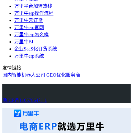
万里平台加盟热线
万里牛erp操作流程
万里牛云订货
万里牛erp官网
万里牛erp怎么样
万里牛BI
企业SaaS化订货系统
万里牛erp系统
友情链接
国内智能机器人公司
GEO优化服务商
万里牛
Learn English in Singapore
物流供应链资讯
生产管理资讯中心
协作机器人资讯
latest biotech and ELN news
Private AI Resource Center
浙ICP备11057864号-1