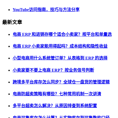
YouTube访问指南，技巧与方法分享
最新文章
电商 ERP 和进销存哪个适合小卖家？按平台和单量选
电商 ERP 小卖家能用得起吗？成本结构和隐性收益
小型电商用什么系统管订单？从表格到 ERP 的选择
小卖家要不要上电商 ERP？按业务信号判断
跨境多平台库存怎么同步？全球仓一盘货的管理逻辑
电商防超卖策略有哪些？七种常用机制一次讲清
多平台超卖怎么解决？从原因排查到系统配置
电商可售库存怎么计算？从实物库存到可售数的口径