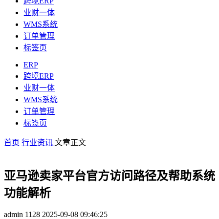
跨境ERP
业财一体
WMS系统
订单管理
标签页
ERP
跨境ERP
业财一体
WMS系统
订单管理
标签页
首页
行业资讯
文章正文
亚马逊卖家平台官方访问路径及帮助系统
功能解析
admin
1128
2025-09-08 09:46:25