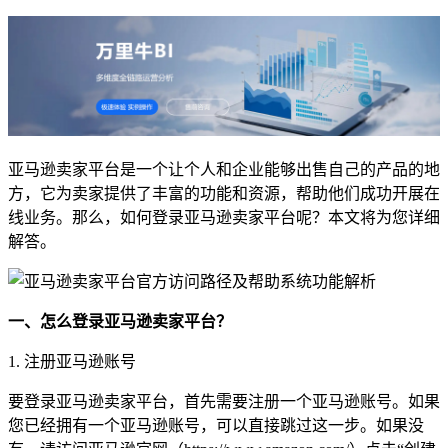
亚马逊卖家平台是一个让个人和企业能够出售自己的产品的地
方，它为卖家提供了丰富的功能和资源，帮助他们成功开展在
线业务。那么，如何登录亚马逊卖家平台呢？本文将为您详细
解答。
一、怎么登录亚马逊卖家平台？
1. 注册亚马逊账号
要登录亚马逊卖家平台，首先需要注册一个亚马逊账号。如果
您已经拥有一个亚马逊账号，可以直接跳过这一步。如果没