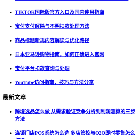
TIKTOK国际版官方入口及国内使用指南
宝付支付解除与不明扣款处理方法
商品标题新规内容解读与优化路径
日本亚马逊购物指南，如何正确进入官网
宝付平台扣款查询与处理
YouTube访问指南，技巧与方法分享
最新文章
跨境选品怎么做 从需求验证竞争分析到利润测算的三步
方法
连锁门店POS系统怎么选 多店管控与O2O即时零售怎么