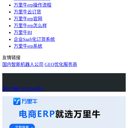
万里牛erp操作流程
万里牛云订货
万里牛erp官网
万里牛erp怎么样
万里牛BI
企业SaaS化订货系统
万里牛erp系统
友情链接
国内智能机器人公司
GEO优化服务商
万里牛
Learn English in Singapore
物流供应链资讯
生产管理资讯中心
协作机器人资讯
latest biotech and ELN news
Private AI Resource Center
浙ICP备11057864号-1