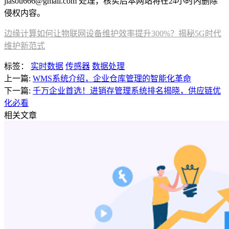
jiasou666@gmail.com 处理，核实后本网站将在24小时内删除
侵权内容。
边缘计算如何让物联网设备维护效率提升300%？揭秘5G时代
维护新范式
标签：
实时数据
传感器
数据处理
上一篇:
WMS系统介绍，企业仓库管理的智能化革命
下一篇:
千万企业首选！进销存管理系统排名揭晓，供应链优
化必看
相关文章