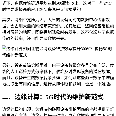
式下，数据传输延迟平均达到500毫秒以上，这对于一些对实
时性要求极高的应用场景来说是无法接受的。
其次，网络带宽压力大。大量的设备同时向数据中心传输数
据，会占用大量的网络带宽资源。尤其是在一些网络基础设施
相对薄弱的地区，网络拥堵现象时有发生，这不仅影响了数据
传输的效率，还可能导致数据丢失。
另外，设备故障诊断困难。由于设备数量众多且分布广泛，传
统的人工巡检方式效率低下，很难及时发现设备的潜在故障。
而且，设备产生的数据复杂多样，如何从这些海量数据中准确
地提取出有用的信息，进行故障诊断和预测，也是一个难题。
二、边缘计算：5G时代的维护新范式
边缘计算的出现，为解决物联网设备维护面临的挑战提供了新
的思路和方法。边缘计算是一种将计算和数据处理能力下沉到