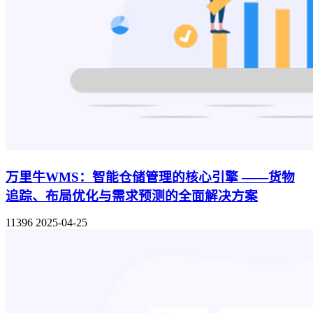
万里牛WMS：智能仓储管理的核心引擎 ——货物
追踪、布局优化与需求预测的全面解决方案
11396
2025-04-25