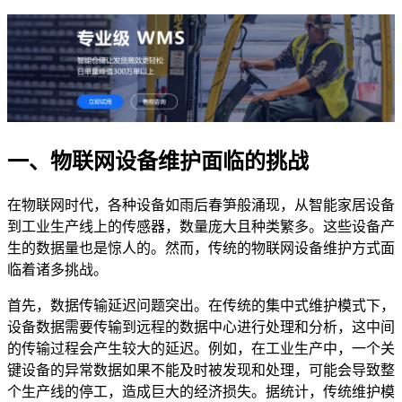
一、物联网设备维护面临的挑战
在物联网时代，各种设备如雨后春笋般涌现，从智能家居设备
到工业生产线上的传感器，数量庞大且种类繁多。这些设备产
生的数据量也是惊人的。然而，传统的物联网设备维护方式面
临着诸多挑战。
首先，数据传输延迟问题突出。在传统的集中式维护模式下，
设备数据需要传输到远程的数据中心进行处理和分析，这中间
的传输过程会产生较大的延迟。例如，在工业生产中，一个关
键设备的异常数据如果不能及时被发现和处理，可能会导致整
个生产线的停工，造成巨大的经济损失。据统计，传统维护模