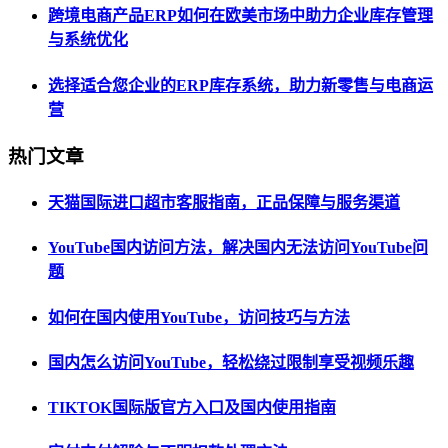
跨境电商产品ERP如何在欧美市场中助力企业库存管理
与系统优化
选择适合您企业的ERP库存系统，助力新零售与电商运
营
热门文章
天猫国际进口超市客服指南，正品保障与服务渠道
YouTube国内访问方法，解决国内无法访问YouTube问
题
如何在国内使用YouTube，访问技巧与方法
国内怎么访问YouTube，轻松绕过限制享受视频乐趣
TIKTOK国际版官方入口及国内使用指南