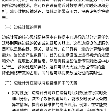
网络边缘的技术，它可以在设备附近对数据进行实时处理和分
析，减少数据传输延迟，降低网络带宽压力，提高设备维护效
率。
（一）边缘计算的原理
边缘计算的核心思想是将原本在数据中心进行的部分计算任务
迁移到网络边缘的设备或边缘服务器上。这些边缘设备或服务
器可以是路由器、网关、基站等，它们具有一定的计算和存储
能力。当设备产生数据时，首先在边缘设备上进行初步的处理
和分析，提取出关键信息，然后再将这些信息传输到数据中心
进行进一步的处理和存储。这样可以大大减少数据传输的量，
降低网络带宽的占用，同时也可以提高数据处理的实时性。
（二）边缘计算在物联网设备维护中的优势
实时性强：边缘计算可以在设备附近对数据进行实时处
理和分析，减少了数据传输延迟，能够及时发现设备的
异常情况，提高设备维护的响应速度。例如，在智能交
通系统中，通过在路边的摄像头和传感器上部署边缘计