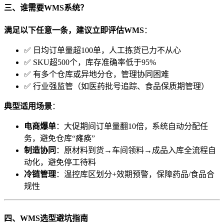
​三、谁需要WMS系统？​
​满足以下任意一条，建议立即评估WMS​
​：
✅ 日均订单量超100单，人工拣货已力不从心
✅ SKU超500个，库存准确率低于95%
✅ 有多个仓库或异地分仓，管理协同困难
✅ 行业强监管（如医药批号追踪、食品保质期管理）
​典型适用场景​
​：
​电商爆单​
​：大促期间订单量翻10倍，系统自动分配任
务，避免仓库“瘫痪”
​制造协同​
​：原材料到货→车间领料→成品入库全流程自
动化，避免停工待料
​冷链管理​
​：温控库区划分+效期预警，保障药品/食品合
规性
​四、WMS选型避坑指南​