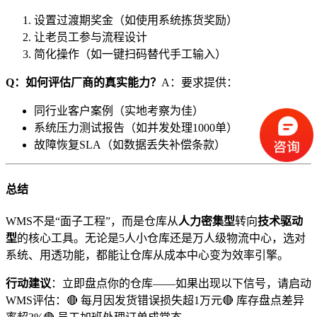
设置过渡期奖金（如使用系统拣货奖励）
让老员工参与流程设计
简化操作（如一键扫码替代手工输入）
​Q：如何评估厂商的真实能力？​
​A：要求提供：
同行业客户案例（实地考察为佳）
系统压力测试报告（如并发处理1000单）
故障恢复SLA（如数据丢失补偿条款）
​总结​
WMS不是“面子工程”，而是仓库从​
​人力密集型​
​转向​
​技术驱动
型​
​的核心工具。无论是5人小仓库还是万人级物流中心，选对
系统、用透功能，都能让仓库从成本中心变为效率引擎。
​行动建议​
​：立即盘点你的仓库——如果出现以下信号，请启动
WMS评估：🔴 每月因发货错误损失超1万元🔴 库存盘点差异