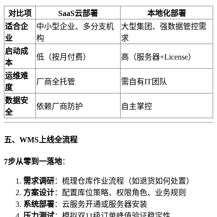
​对比项​
​SaaS云部署​
​本地化部署​
​适合企
中小型企业、多分支机
大型集团、强数据管控需
业​
构
求
​启动成
低（按月付费）
高（服务器+License）
本​
​运维难
厂商全托管
需自有IT团队
度​
​数据安
依赖厂商防护
自主掌控
全​
​五、WMS上线全流程​
​7步从零到一落地​
​：
​需求调研​
​：梳理仓库作业流程（如退货如何处置）
​方案设计​
​：配置库位策略、权限角色、业务规则
​系统部署​
​：云服务开通或服务器安装
​压力测试​
​：模拟双11级订单峰值验证稳定性