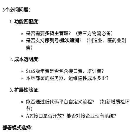
​3个必问问题​
​：
​功能匹配度​
​：
是否需要​
​多货主管理​
​？（第三方物流必备）
是否支持​
​序列号/批次追溯​
​？（制造业、医药业刚
需）
​成本透明度​
​：
SaaS版年费是否包含接口费、培训费？
本地部署的服务器、运维隐性成本多少？
​扩展性验证​
​：
能否通过低代码平台自定义流程？（如新增质检环
节）
API接口是否开放？能否对接企业现有系统？
​部署模式选择​
​：