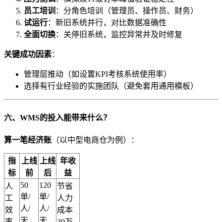
​员工培训​
​：分角色培训（管理员、操作员、财务）
​试运行​
​：新旧系统并行，对比数据准确性
​全面切换​
​：关停旧系统，监控异常并及时修复
​关键成功因素​
​：
管理层推动（如设置KPI考核系统使用率）
选择有行业经验的实施团队（避免套用通用模板）
​六、WMS的投入能带来什么？​
​算一笔经济账​
​（以中型电商仓为例）：
​指
​上线
​上线
​年收
标​
前​
后​
益​
50
120
人
节省
单/
单/
工
人力
人/
人/
效
成本
天
天
率
30万