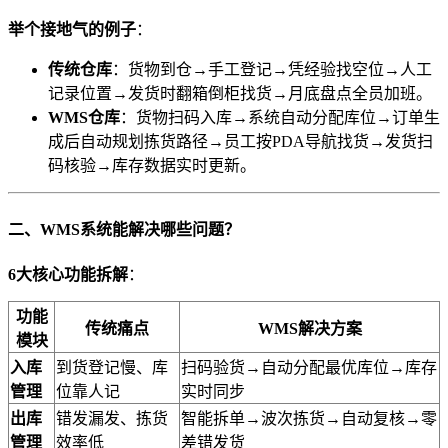
​举个接地气的例子​
​：
​传统仓库​
​：货物到仓→手工登记→凭经验找空位→人工
记录位置→发货时翻箱倒柜找货→月底盘点全员加班。
​WMS仓库​
​：货物扫码入库→系统自动分配库位→订单生
成后自动规划拣货路径→员工按PDA导航找货→发货扫
码核验→库存数据实时更新。
​二、WMS系统能解决哪些问题？​
​6大核心功能拆解​
​：
​功能
​传统痛点​
​WMS解决方案​
模块​
​入库
到货登记慢、库
扫码验货→自动分配最优库位→库存
管理​
位靠人记
实时同步
​出库
错发漏发、拣货
智能拆单→波次拣货→自动复核→零
管理​
效率低
差错发货