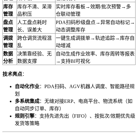
​库存
库存不清、呆滞
实时库存看板→效期/批次预警→多
管理​
品积压
仓联动管理
​盘点
人工盘点耗时
PDA扫码秒级盘点→异常自动标记→
管理​
长、误差大
动态调整库存
​调拨
跨仓调货流程混
一键生成调拨单→轨迹追踪→库存自
管理​
乱
动增减
​数据
决策靠经验、无
自动生成作业效率、库存周转等报表
分析​
数据支撑
→支持BI可视化
​技术亮点​
​：
​自动化作业​
​：PDA扫码、AGV机器人调度、智能路径规
划
​多系统集成​
​：无缝对接ERP、电商平台、物流系统（如
自动同步订单、库存）
​规则引擎​
​：支持先进先出（FIFO）、按批次/效期优先级
发货等策略