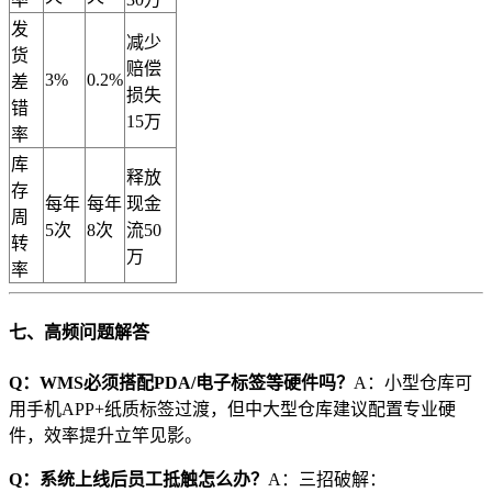
发
减少
货
赔偿
3%
0.2%
差
损失
错
15万
率
库
释放
存
每年
每年
现金
周
5次
8次
流50
转
万
率
​七、高频问题解答​
​Q：WMS必须搭配PDA/电子标签等硬件吗？​
​A：小型仓库可
用手机APP+纸质标签过渡，但中大型仓库建议配置专业硬
件，效率提升立竿见影。
​Q：系统上线后员工抵触怎么办？​
​A：三招破解：