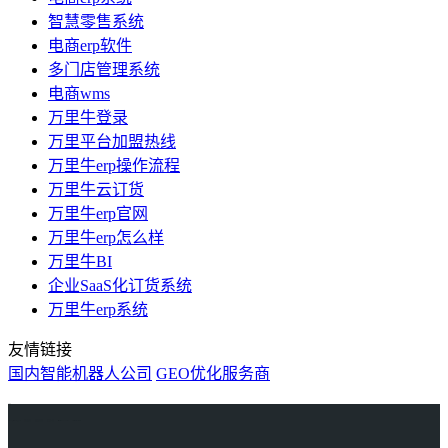
智慧零售系统
电商erp软件
多门店管理系统
电商wms
万里牛登录
万里平台加盟热线
万里牛erp操作流程
万里牛云订货
万里牛erp官网
万里牛erp怎么样
万里牛BI
企业SaaS化订货系统
万里牛erp系统
友情链接
国内智能机器人公司
GEO优化服务商
万里牛
Learn English in Singapore
物流供应链资讯
生产管理资讯中心
协作机器人资讯
latest biotech and ELN news
Private AI Resource Center