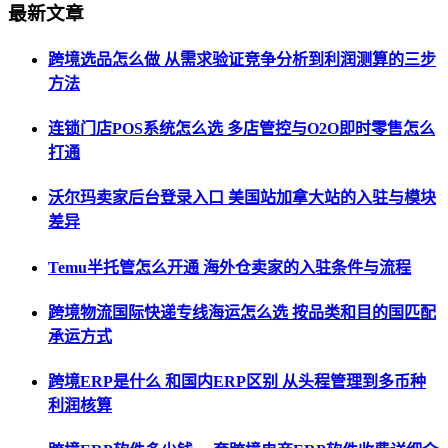
最新文章
跨境选品怎么做 从需求验证竞争分析到利润测算的三步
方法
连锁门店POS系统怎么选 多店管控与O2O即时零售怎么
打通
沃尔玛卖家后台登录入口 美国站加拿大站的入驻与模块
差异
Temu半托管怎么开通 海外仓卖家的入驻条件与流程
跨境物流国际快递专线海运怎么选 按品类和目的国匹配
承运方式
跨境ERP是什么 和国内ERP区别 从头程管理到多币种
利润核算