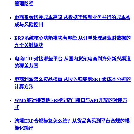
管理路径
电商系统切换成本高吗 从数据迁移到业务并行的成本构
成与风险控制
ERP系统核心功能模块有哪些 从订单处理到业财数据的
九个关键板块
电商ERP对接哪些平台 从国内货架电商到海外新兴渠道
的覆盖范围
电商利润怎么按品核算 从收入归集到SKU级成本分摊的
计算方法
WMS能对接其他ERP吗 奇门接口与API开放的对接方
式
跨境ERP合规标签怎么管？从货品条码到平台合规的模
板化输出