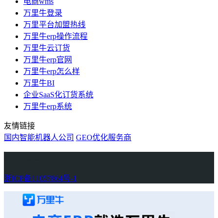
电商wms
万里牛登录
万里平台加盟热线
万里牛erp操作流程
万里牛云订货
万里牛erp官网
万里牛erp怎么样
万里牛BI
企业SaaS化订货系统
万里牛erp系统
友情链接
国内智能机器人公司
GEO优化服务商
万里牛
Learn English in Singapore
物流供应链资讯
生产管理资讯中心
协作机器人资讯
latest biotech and ELN news
Private AI Resource Center
浙ICP备11057864号-1