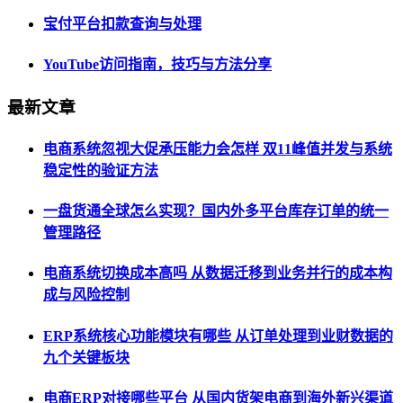
宝付平台扣款查询与处理
YouTube访问指南，技巧与方法分享
最新文章
电商系统忽视大促承压能力会怎样 双11峰值并发与系统
稳定性的验证方法
一盘货通全球怎么实现？国内外多平台库存订单的统一
管理路径
电商系统切换成本高吗 从数据迁移到业务并行的成本构
成与风险控制
ERP系统核心功能模块有哪些 从订单处理到业财数据的
九个关键板块
电商ERP对接哪些平台 从国内货架电商到海外新兴渠道