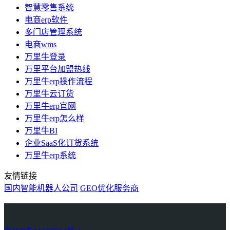
智慧零售系统
电商erp软件
多门店管理系统
电商wms
万里牛登录
万里平台加盟热线
万里牛erp操作流程
万里牛云订货
万里牛erp官网
万里牛erp怎么样
万里牛BI
企业SaaS化订货系统
万里牛erp系统
友情链接
国内智能机器人公司
GEO优化服务商
万里牛
Learn English in Singapore
物流供应链资讯
生产管理资讯中心
协作机器人资讯
latest biotech and ELN news
Private AI Resource Center