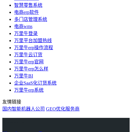
智慧零售系统
电商erp软件
多门店管理系统
电商wms
万里牛登录
万里平台加盟热线
万里牛erp操作流程
万里牛云订货
万里牛erp官网
万里牛erp怎么样
万里牛BI
企业SaaS化订货系统
万里牛erp系统
友情链接
国内智能机器人公司
GEO优化服务商
万里牛
Learn English in Singapore
物流供应链资讯
生产管理资讯中心
协作机器人资讯
latest biotech and ELN news
Private AI Resource Center