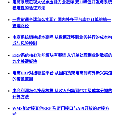
电商系统忽视大促承压能力会怎样 双11峰值并发与系统
稳定性的验证方法
一盘货通全球怎么实现？国内外多平台库存订单的统一
管理路径
电商系统切换成本高吗 从数据迁移到业务并行的成本构
成与风险控制
ERP系统核心功能模块有哪些 从订单处理到业财数据的
九个关键板块
电商ERP对接哪些平台 从国内货架电商到海外新兴渠道
的覆盖范围
电商利润怎么按品核算 从收入归集到SKU级成本分摊的
计算方法
WMS能对接其他ERP吗 奇门接口与API开放的对接方
式