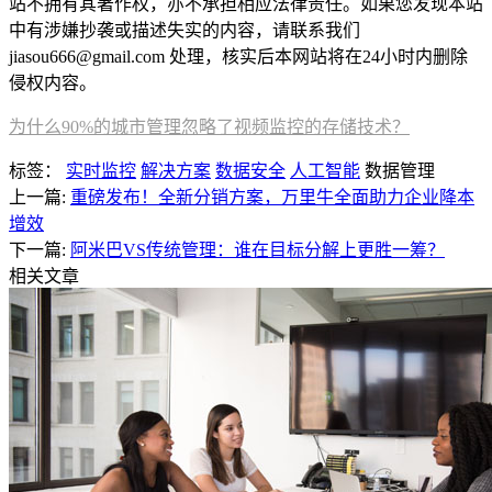
站不拥有其著作权，亦不承担相应法律责任。如果您发现本站
中有涉嫌抄袭或描述失实的内容，请联系我们
jiasou666@gmail.com 处理，核实后本网站将在24小时内删除
侵权内容。
为什么90%的城市管理忽略了视频监控的存储技术？
标签：
实时监控
解决方案
数据安全
人工智能
数据管理
上一篇:
重磅发布！全新分销方案，万里牛全面助力企业降本
增效
下一篇:
阿米巴VS传统管理：谁在目标分解上更胜一筹？
相关文章