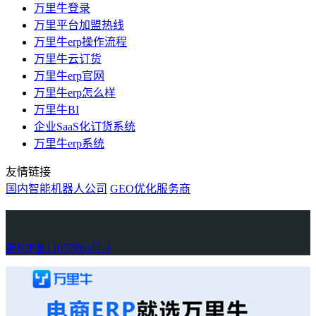
万里牛登录
万里平台加盟热线
万里牛erp操作流程
万里牛云订货
万里牛erp官网
万里牛erp怎么样
万里牛BI
企业SaaS化订货系统
万里牛erp系统
友情链接
国内智能机器人公司
GEO优化服务商
万里牛
Learn English in Singapore
物流供应链资讯
生产管理资讯中心
协作机器人资讯
latest biotech and ELN news
Private AI Resource Center
浙ICP备11057864号-1