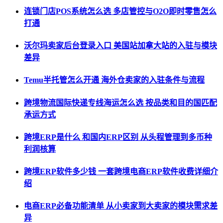
连锁门店POS系统怎么选 多店管控与O2O即时零售怎么
打通
沃尔玛卖家后台登录入口 美国站加拿大站的入驻与模块
差异
Temu半托管怎么开通 海外仓卖家的入驻条件与流程
跨境物流国际快递专线海运怎么选 按品类和目的国匹配
承运方式
跨境ERP是什么 和国内ERP区别 从头程管理到多币种
利润核算
跨境ERP软件多少钱 一套跨境电商ERP软件收费详细介
绍
电商ERP必备功能清单 从小卖家到大卖家的模块需求差
异