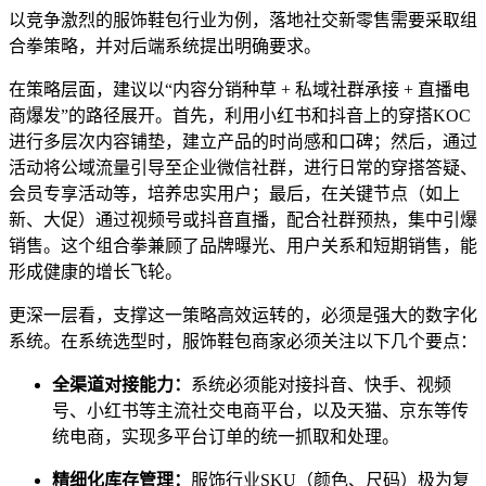
以竞争激烈的服饰鞋包行业为例，落地社交新零售需要采取组
合拳策略，并对后端系统提出明确要求。
在策略层面，建议以“内容分销种草 + 私域社群承接 + 直播电
商爆发”的路径展开。首先，利用小红书和抖音上的穿搭KOC
进行多层次内容铺垫，建立产品的时尚感和口碑；然后，通过
活动将公域流量引导至企业微信社群，进行日常的穿搭答疑、
会员专享活动等，培养忠实用户；最后，在关键节点（如上
新、大促）通过视频号或抖音直播，配合社群预热，集中引爆
销售。这个组合拳兼顾了品牌曝光、用户关系和短期销售，能
形成健康的增长飞轮。
更深一层看，支撑这一策略高效运转的，必须是强大的数字化
系统。在系统选型时，服饰鞋包商家必须关注以下几个要点：
全渠道对接能力：
系统必须能对接抖音、快手、视频
号、小红书等主流社交电商平台，以及天猫、京东等传
统电商，实现多平台订单的统一抓取和处理。
精细化库存管理：
服饰行业SKU（颜色、尺码）极为复