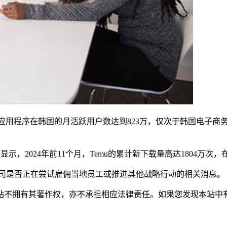
u应用程序在韩国的月活跃用户数达到823万，仅次于韩国电子商务巨头Coup
曾显示，2024年前11个月，Temu的累计新下载量高达1804万
公司是否正在尝试雇佣当地员工或推进其他战略行动的相关消息。
有其著作权，亦不承担相应法律责任。如果您发现本站中有涉嫌抄袭或描