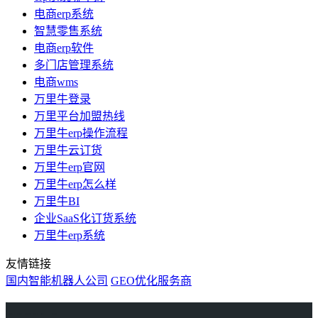
电商erp系统
智慧零售系统
电商erp软件
多门店管理系统
电商wms
万里牛登录
万里平台加盟热线
万里牛erp操作流程
万里牛云订货
万里牛erp官网
万里牛erp怎么样
万里牛BI
企业SaaS化订货系统
万里牛erp系统
友情链接
国内智能机器人公司
GEO优化服务商
万里牛
Learn English in Singapore
物流供应链资讯
生产管理资讯中心
协作机器人资讯
latest biotech and ELN news
Private AI Resource Center