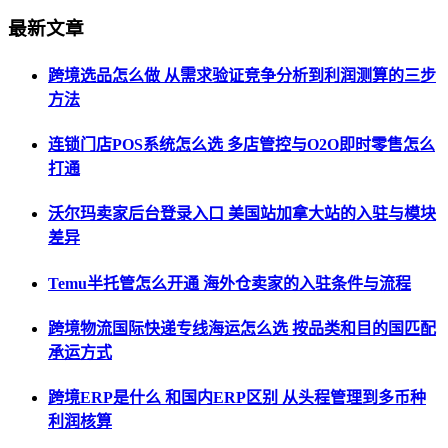
最新文章
跨境选品怎么做 从需求验证竞争分析到利润测算的三步
方法
连锁门店POS系统怎么选 多店管控与O2O即时零售怎么
打通
沃尔玛卖家后台登录入口 美国站加拿大站的入驻与模块
差异
Temu半托管怎么开通 海外仓卖家的入驻条件与流程
跨境物流国际快递专线海运怎么选 按品类和目的国匹配
承运方式
跨境ERP是什么 和国内ERP区别 从头程管理到多币种
利润核算