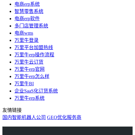
电商erp系统
智慧零售系统
电商erp软件
多门店管理系统
电商wms
万里牛登录
万里平台加盟热线
万里牛erp操作流程
万里牛云订货
万里牛erp官网
万里牛erp怎么样
万里牛BI
企业SaaS化订货系统
万里牛erp系统
友情链接
国内智能机器人公司
GEO优化服务商
万里牛
Learn English in Singapore
物流供应链资讯
生产管理资讯中心
协作机器人资讯
latest biotech and ELN news
Private AI Resource Center