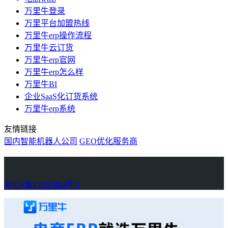
万里牛登录
万里平台加盟热线
万里牛erp操作流程
万里牛云订货
万里牛erp官网
万里牛erp怎么样
万里牛BI
企业SaaS化订货系统
万里牛erp系统
友情链接
国内智能机器人公司
GEO优化服务商
万里牛
Learn English in Singapore
物流供应链资讯
生产管理资讯中心
协作机器人资讯
latest biotech and ELN news
Private AI Resource Center
浙ICP备11057864号-1