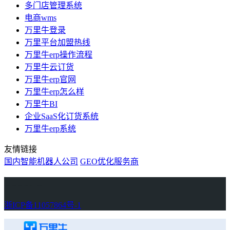
多门店管理系统
电商wms
万里牛登录
万里平台加盟热线
万里牛erp操作流程
万里牛云订货
万里牛erp官网
万里牛erp怎么样
万里牛BI
企业SaaS化订货系统
万里牛erp系统
友情链接
国内智能机器人公司
GEO优化服务商
万里牛
Learn English in Singapore
物流供应链资讯
生产管理资讯中心
协作机器人资讯
latest biotech and ELN news
Private AI Resource Center
浙ICP备11057864号-1