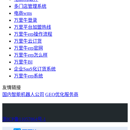
多门店管理系统
电商wms
万里牛登录
万里平台加盟热线
万里牛erp操作流程
万里牛云订货
万里牛erp官网
万里牛erp怎么样
万里牛BI
企业SaaS化订货系统
万里牛erp系统
友情链接
国内智能机器人公司
GEO优化服务商
万里牛
Learn English in Singapore
物流供应链资讯
生产管理资讯中心
协作机器人资讯
latest biotech and ELN news
Private AI Resource Center
浙ICP备11057864号-1