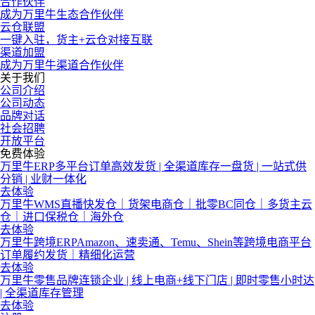
合作伙伴
成为万里牛生态合作伙伴
云仓联盟
一键入驻，货主+云仓对接互联
渠道加盟
成为万里牛渠道合作伙伴
关于我们
公司介绍
公司动态
品牌对话
社会招聘
开放平台
免费体验
万里牛ERP
多平台订单高效发货 | 全渠道库存一盘货 | 一站式供
分销 | 业财一体化
去体验
万里牛WMS
直播快发仓｜货架电商仓｜批零BC同仓｜多货主云
仓｜进口保税仓｜海外仓
去体验
万里牛跨境ERP
Amazon、速卖通、Temu、Shein等跨境电商平台
订单履约发货｜精细化运营
去体验
万里牛零售
品牌连锁企业 | 线上电商+线下门店 | 即时零售小时达
| 全渠道库存管理
去体验