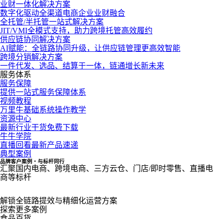
业财一体化解决方案
数字化驱动全渠道电商企业业财融合
全托管/半托管一站式解决方案
JIT/VMI全模式支持，助力跨境托管高效履约
供应链协同解决方案
AI赋能：全链路协同升级，让供应链管理更高效智能
跨境分销解决方案
一件代发、选品、结算于一体，链通增长新未来
服务体系
服务保障
提供一站式服务保障体系
视频教程
万里牛基础系统操作教学
资源中心
最新行业干货免费下载
牛牛学院
直播回看最新产品速递
典型案例
品牌客户案例・与标杆同行
汇聚国内电商、跨境电商、三方云仓、门店/即时零售、直播电
商等标杆
解锁全链路提效与精细化运营方案
探索更多案例
食品百货