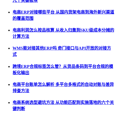
九个关键板块
电商ERP对接哪些平台 从国内货架电商到海外新兴渠道
的覆盖范围
电商利润怎么按品核算 从收入归集到SKU级成本分摊的
计算方法
WMS能对接其他ERP吗 奇门接口与API开放的对接方
式
跨境ERP合规标签怎么管？从货品条码到平台合规的模
板化输出
电商平台账单怎么解析 多平台多格式的自动对账与差异
排查方法
电商系统选型避坑方法 从功能匹配到实施落地的六个关
键判断