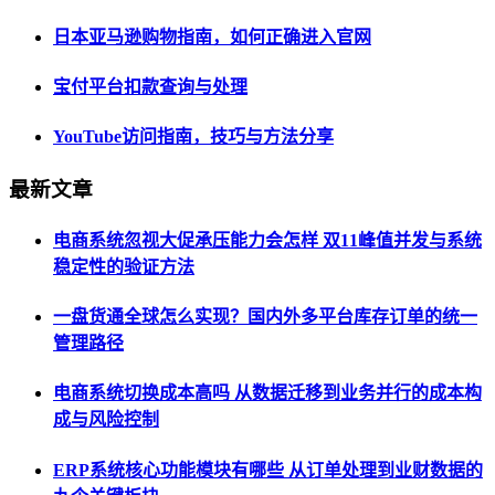
日本亚马逊购物指南，如何正确进入官网
宝付平台扣款查询与处理
YouTube访问指南，技巧与方法分享
最新文章
电商系统忽视大促承压能力会怎样 双11峰值并发与系统
稳定性的验证方法
一盘货通全球怎么实现？国内外多平台库存订单的统一
管理路径
电商系统切换成本高吗 从数据迁移到业务并行的成本构
成与风险控制
ERP系统核心功能模块有哪些 从订单处理到业财数据的