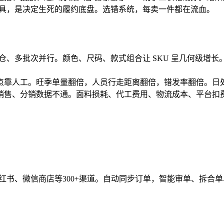
是工具，是决定生死的履约底盘。选错系统，每卖一件都在流血。
仓、多批次并行。颜色、尺码、款式组合让 SKU 呈几何级增长。
点靠人工。旺季单量翻倍，人员行走距离翻倍，错发率翻倍。日
销售、分销数据不通。面料损耗、代工费用、物流成本、平台扣
小红书、微信商店等300+渠道。自动同步订单，智能审单、拆