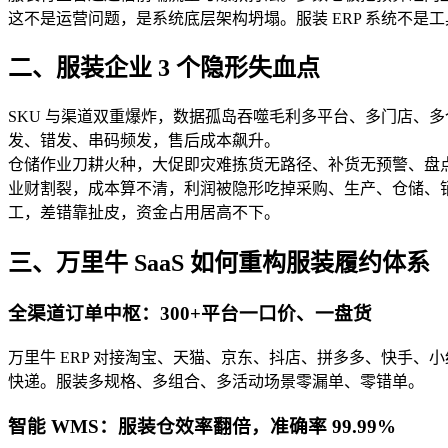
这不是运营问题，是系统底层架构坍塌。服装 ERP 系统不
二、服装企业 3 个隐形失血点
SKU 与渠道双重爆炸，数据孤岛吞噬毛利多平台、多门店、多
发、错发、串码频发，售后成本飙升。
仓储作业刀耕火种，大促即灾难拣货无路径、补货无预警、盘
业财割裂，成本算不清，利润被隐形吃掉采购、生产、仓储、
工，差错靠扯皮，资金占用居高不下。
三、万里牛 SaaS 如何重构服装履约体系
全渠道订单中枢：300+平台一口价、一盘货
万里牛 ERP 对接淘宝、天猫、京东、抖店、拼多多、快手、
快递。服装多规格、多组合、多活动场景零漏单、零错单。
智能 WMS：服装仓效率翻倍，准确率 99.99%