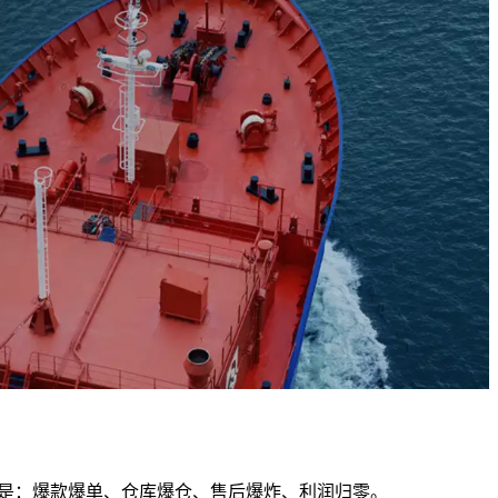
果是：爆款爆单、仓库爆仓、售后爆炸、利润归零。