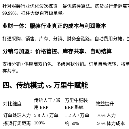
针对服装行业优化波次拣货 + 最优路径算法。拣货员行走距离直
99.99%，扛住大促百万级单量。
业财一体：服装行业真正的成本与利润账本
打通采购、销售、库存、分销、财务全链路。自动费用分摊，生
分销与加盟：价格管控、库存共享、自动结算
支持分销 / 供应商双角色、多级网状分销。订单自动流转，
存共享。
四、传统模式 vs 万里牛赋能
传统人工 / 通
万里牛服装
对比维度
效益提升
用 ERP
ERP 系统
订单处理人力
5-8 人 / 万单
1-2 人 / 万单
-70% 人力
100%
拣货行走距离
约 50%
-50% 体力成本