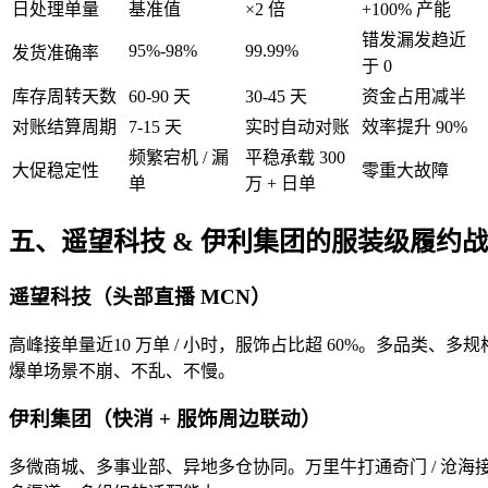
日处理单量
基准值
×2 倍
+100% 产能
错发漏发趋近
95%-98%
99.99%
发货准确率
于 0
库存周转天数
60-90 天
30-45 天
资金占用减半
对账结算周期
7-15 天
实时自动对账
效率提升 90%
频繁宕机 / 漏
平稳承载 300
大促稳定性
零重大故障
单
万 + 日单
五、遥望科技 & 伊利集团的服装级履约
遥望科技（头部直播 MCN）
高峰接单量近10 万单 / 小时，服饰占比超 60%。多品类
爆单场景不崩、不乱、不慢。
伊利集团（快消 + 服饰周边联动）
多微商城、多事业部、异地多仓协同。万里牛打通奇门 / 沧海