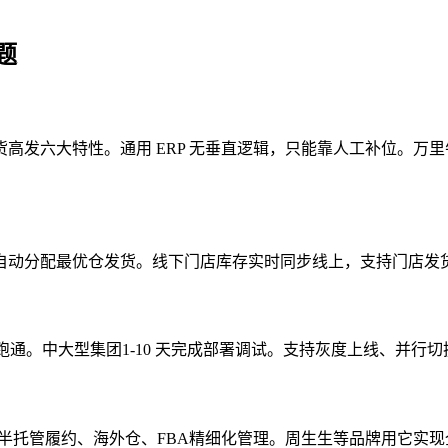
题
高发六大特性。通用 ERP 无垂直逻辑，只能靠人工补位。万
动分配最优仓发货。线下门店库存实时同步线上，支持门店发货 
业务跑通。中大型集团1-10 天完成部署调试。支持灰度上线、并
等平台。覆盖全半托管履约、海外仓、FBA精细化管理。周生生等品牌用